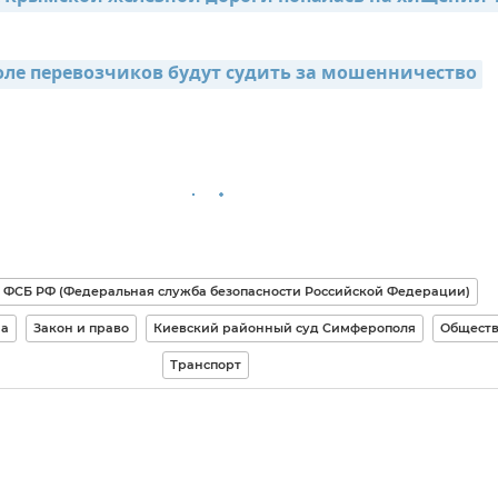
ле перевозчиков будут судить за мошенничество
ФСБ РФ (Федеральная служба безопасности Российской Федерации)
ма
Закон и право
Киевский районный суд Симферополя
Обществ
Транспорт