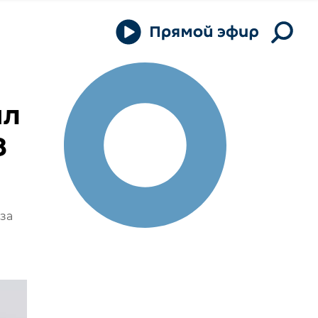
ил
8
за