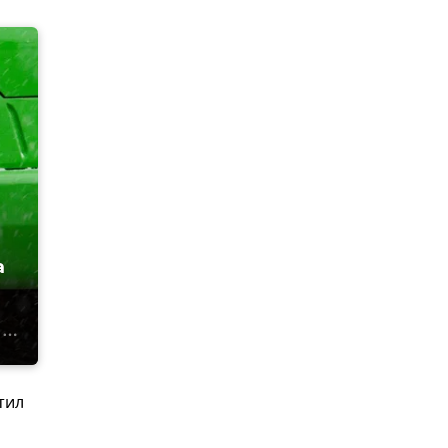
а
тил