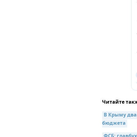
Читайте так
В Крыму два
бюджета
ФСБ: главбу