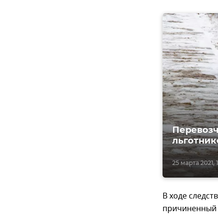
Перевозч
льготник
25 марта 2021, 
В ходе следст
причиненный 