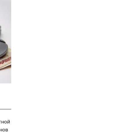
тной
онов