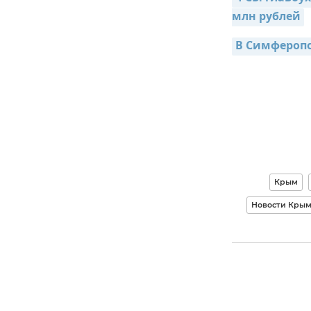
млн рублей
В Симферопо
Крым
Новости Кры