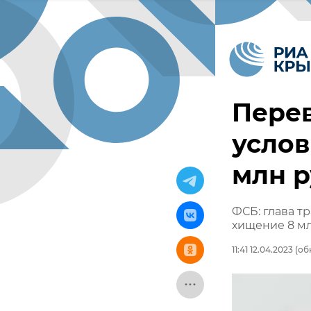
Перев
услов
млн 
ФСБ: глава т
хищение 8 м
11:41 12.04.2023
(обн