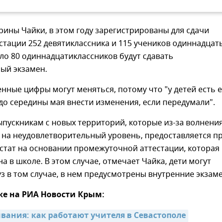
ины Чайки, в этом году зарегистрированы для сдачи
стации 252 девятиклассника и 115 учеников одиннадцат
оло 80 одиннадцатиклассников будут сдавать
ый экзамен.
нные цифры могут меняться, потому что "у детей есть 
о середины мая внести изменения, если передумали".
ыпускникам с новых территорий, которые из-за волнени
 на неудовлетворительный уровень, предоставляется п
стат на основании промежуточной аттестации, которая
а в школе. В этом случае, отмечает Чайка, дети могут
уз в том случае, в нем предусмотрены внутренние экзам
же на РИА Новости Крым:
ания: как работают учителя в Севастополе