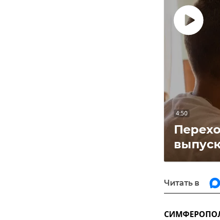
Воспроизвес
видео
4:50
Перехо
выпуск
Читать в
СИМФЕРОПОЛЬ