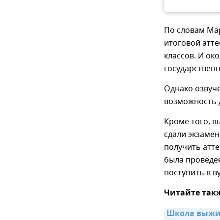
По словам Мар
итоговой атте
классов. И ок
государственн
Однако озвуче
возможность д
Кроме того, в
сдали экзамен
получить атте
была проведен
поступить в в
Читайте так
Школа выжив