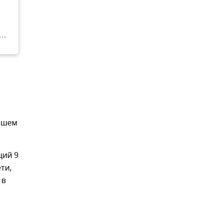
ейшем
ций 9
ети,
 в