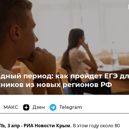
ти
дный период: как пройдет ЕГЭ д
ников из новых регионов РФ
МАКС
Дзен
Telegram
, 3 апр - РИА Новости Крым.
В этом году около 80