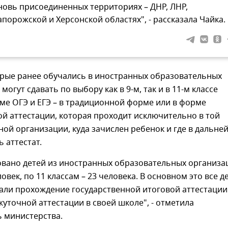
новь присоединенных территориях – ДНР, ЛНР,
апорожской и Херсонской областях", - рассказала Чайка.
торые ранее обучались в иностранных образовательных
могут сдавать по выбору как в 9-м, так и в 11-м классе
ме ОГЭ и ЕГЭ – в традиционной форме или в форме
й аттестации, которая проходит исключительно в той
ой организации, куда зачислен ребенок и где в дальн
ь аттестат.
овано детей из иностранных образовательных организа
ловек, по 11 классам – 23 человека. В основном это все д
али прохождение государственной итоговой аттестации
точной аттестации в своей школе", - отметила
ь министерства.