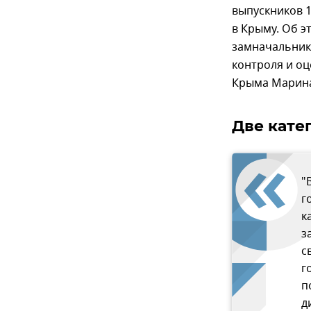
выпускников 1
в Крыму. Об э
замначальник
контроля и о
Крыма Марина
Две кате
"
г
к
з
с
г
п
д