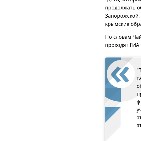
продолжать о
Запорожской, 
крымские обра
По словам Чай
проходят ГИА
"
т
о
п
ф
у
а
а