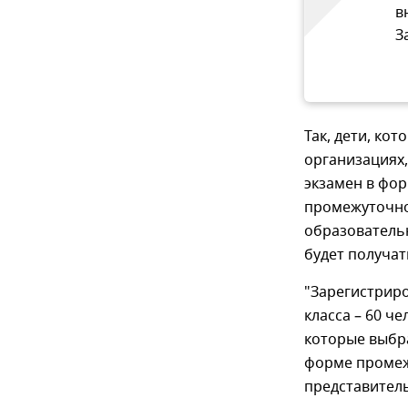
в
З
Так, дети, ко
организациях, 
экзамен в фор
промежуточно
образовательн
будет получат
"Зарегистрир
класса – 60 че
которые выбр
форме промежу
представител