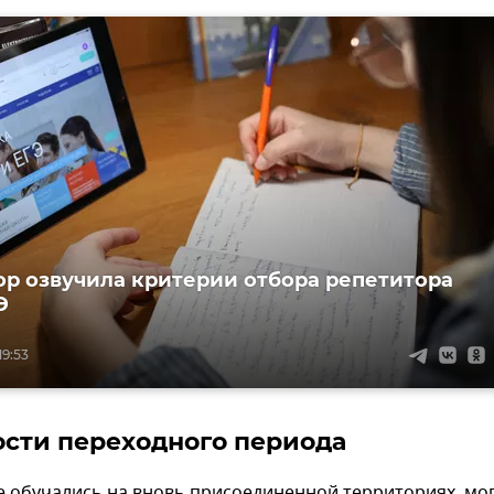
р озвучила критерии отбора репетитора
Э
19:53
сти переходного периода
е обучались на вновь присоединенной территориях, мо