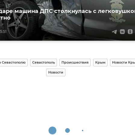
даре машина ДПС столкнулась с легковушко
стно
5:51
о Севастополю
Севастополь
Происшествия
Крым
Новости Кр
Новости