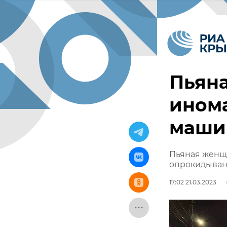
Пьяна
ином
маши
Пьяная женщи
опрокидыван
17:02 21.03.2023