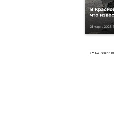
В Красно
что изве
21 марта 2023, 1
УМВД России п