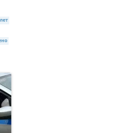
лет 
но 