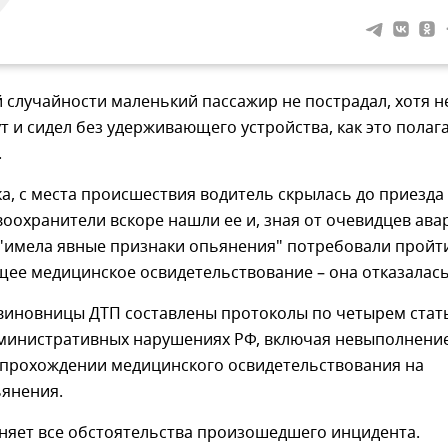
 случайности маленький пассажир не пострадал, хотя н
т и сидел без удерживающего устройства, как это полаг
.
а, с места происшествия водитель скрылась до приезда
оохранители вскоре нашли ее и, зная от очевидцев ава
"имела явные признаки опьянения" потребовали пройт
ее медицинское освидетельствование – она отказалась
виновницы ДТП составлены протоколы по четырем стат
дминистративных нарушениях РФ, включая невыполнени
 прохождении медицинского освидетельствования на
ьянения.
няет все обстоятельства произошедшего инцидента.