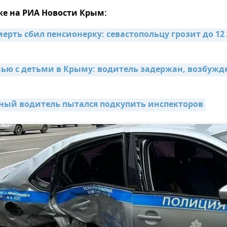
же на РИА Новости Крым:
рть сбил пенсионерку: севастопольцу грозит до 12 
мью с детьми в Крыму: водитель задержан, возбужде
ный водитель пытался подкупить инспекторов