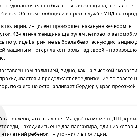
й предположительно была пьяная женщина, а в салоне –
бенок. Об этом сообщили в пресс-службе МВД по город
 в полиции, инцидент произошел накануне вечером, в
уток. 42-летняя женщина ща рулем легкового автомоби
сь по улице Багрия, не выбрала безопасную дистанцию 
ей машины и потеряла контроль над своей – произошло
е.
доставленном полицией, видно, как на высокой скорост
прокидывается и продолжает свое движение по трассе 
пор, пока его не останавливает бордюр у края проезжей
Установлено, что в салоне "Мазды" на момент ДТП, кром
втоледи, находились еще два пассажира, один из которы
 пятилетний ребенок", – уточнили в полиции.