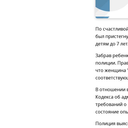
По счастливой
был пристегну
детям до 7 лет
Забрав ребенк
полиции. Прав
что женщина 
соответствующ
В отношении 
Кодекса об а
требований о
состояние оп
Полиция выяс