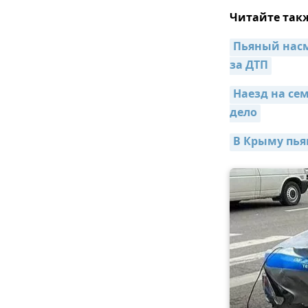
Читайте так
Пьяный насме
за ДТП
Наезд на се
дело
В Крыму пья