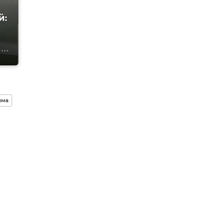
й:
ыма