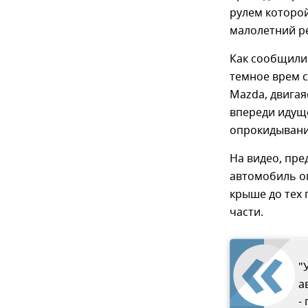
рулем которо
малолетний ре
Как сообщили
темное врем с
Mazda, двигая
впереди идущ
опрокидывани
На видео, пре
автомобиль о
крыше до тех 
части.
"
а
-