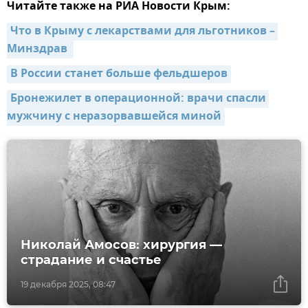
Читайте также на РИА Новости Крым:
Что в Крыму с лекарствами для льготников – 
Минздрав 
В России станет больше фельдшеров
Бронежилет в операционной: врачи спасли 
мужчину с неразорвавшейся миной
Николай Амосов: хирургия —
страдание и счастье
19 декабря 2025, 08:47