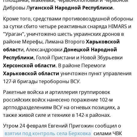
Площанки, Макеевки, Червонопоповки и Червоной
Дибровы Л
уганской Народной Республики
.
Кроме того, средствами противовоздушной обороны
за сутки сбито четыре реактивных снаряда HIMARS и
"Ураган", уничтожено шесть украинских дронов в
районе Мерефы, Лимана Второго
Харьковской
област
и, Александровки
Донецкой Народной
Республики
, Голой Пристани и Новой Збурьевки
Херсонской области
. В районе Перемоги
Харьковской области
уничтожен пункт управления
127-й бригады теробороны ВСУ.
Ракетные войска и артиллерия группировок
российских войск нанесено поражение 102-м
артподразделениям ВСУ на огневых позициях, а
также живой силе и технике в 142-х районах.
Утром 24 февраля Евгений Пригожин сообщил о
взятии под контроль села Берховка
силами ЧВК