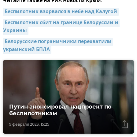
Читайте также на РИА Новости Крым:
Беспилотник взорвался в небе над Калугой
Беспилотник сбит на границе Белоруссии и 
Украины
Белорусские пограничники перехватили 
украинский БПЛА
Путин анонсировал нацпроект по
беспилотникам
9 февраля 2023, 15:25