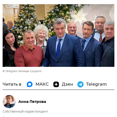
© Telegram Леонида Слуцкого
Читать в
МАКС
Дзен
Telegram
Анна Петрова
Собственный корреспондент