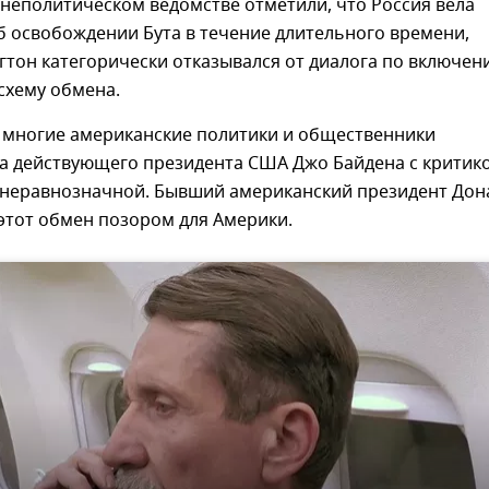
неполитическом ведомстве отметили, что Россия вела
б освобождении Бута в течение длительного времени,
гтон категорически отказывался от диалога по включен
схему обмена.
 многие американские политики и общественники
а действующего президента США Джо Байдена с критико
у неравнозначной. Бывший американский президент Дон
этот обмен позором для Америки.