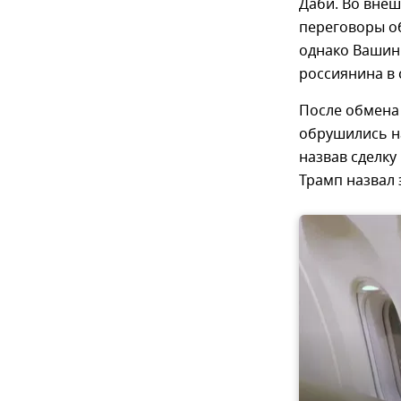
Даби. Во внеш
переговоры о
однако Вашин
россиянина в 
После обмена
обрушились н
назвав сделк
Трамп назвал 