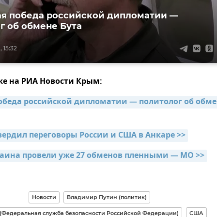
я победа российской дипломатии —
г об обмене Бута
 15:32
же на РИА Новости Крым:
обеда российской дипломатии — политолог об обме
вердил переговоры России и США в Анкаре >>
раина провели уже 27 обменов пленными — МО >>
Новости
Владимир Путин (политик)
(Федеральная служба безопасности Российской Федерации)
США