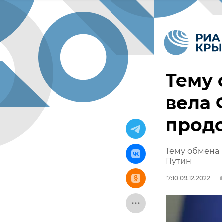
Тему 
вела 
продо
Тему обмена 
Путин
17:10 09.12.2022