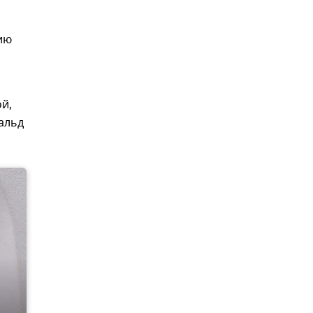
ию
й,
альд