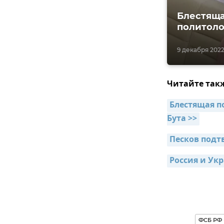
Блестяща
политоло
9 декабря 2022,
Читайте так
Блестящая п
Бута >>
Песков подт
Россия и Ук
ФСБ РФ 