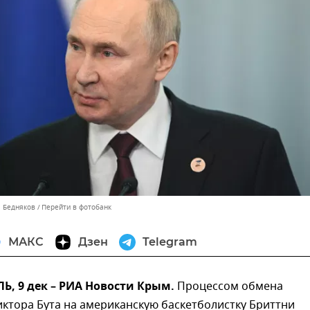
л Бедняков
Перейти в фотобанк
МАКС
Дзен
Telegram
, 9 дек – РИА Новости Крым.
Процессом обмена
ктора Бута на американскую баскетболистку Бриттни