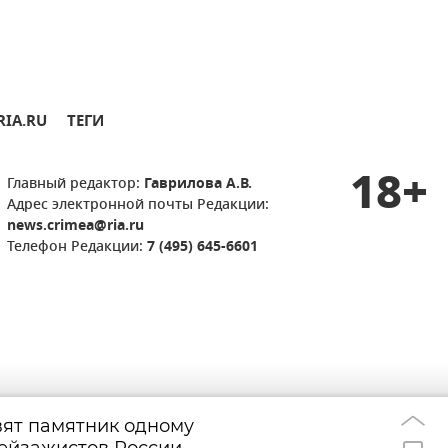
RIA.RU
ТЕГИ
18+
Главный редактор:
Гаврилова А.В.
Адрес электронной почты Редакции:
news.crimea@ria.ru
Телефон Редакции:
7 (495) 645-6601
вят памятник одному
Памяти Андрея С
09:43