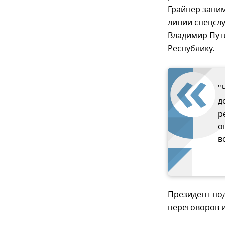
Грайнер заним
линии спецслу
Владимир Пути
Республику.
"
д
р
о
в
Президент под
переговоров 