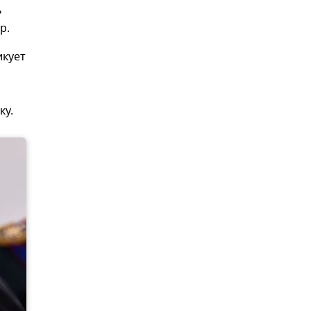
ь
р.
икует
ку.