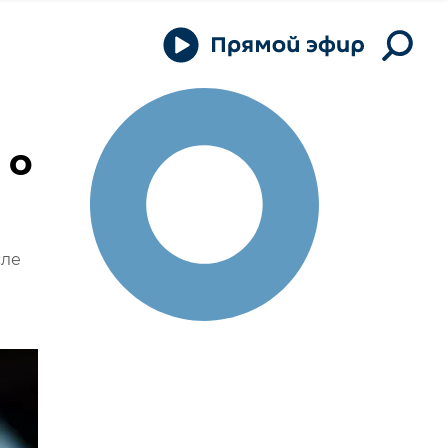
 о
сле