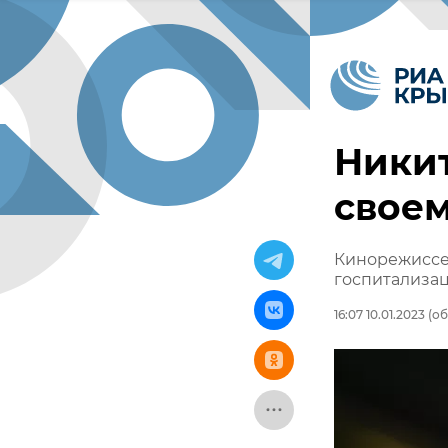
Никит
своем
Кинорежиссер
госпитализа
16:07 10.01.2023
(об