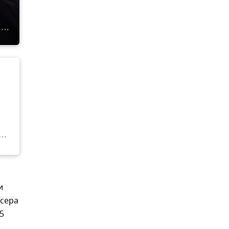
и
ссера
5