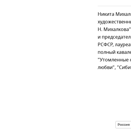
Никита Михалк
художественн
Н. Михалкова
и председате
РСФСР, лауреа
полный кавале
"Утомленные с
любви", "Сиби
Россия