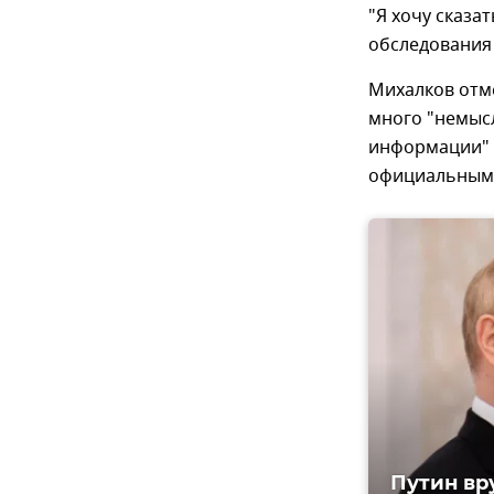
"Я хочу сказа
обследования
Михалков отме
много "немыс
информации" о
официальным 
Путин вр