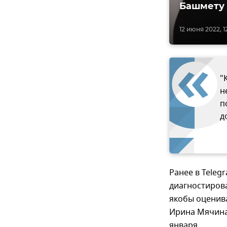
Башмету
12 июня 2022, 1
"
н
п
д
Ранее в Teleg
диагностирова
якобы оценива
Ирина Мячина
января.