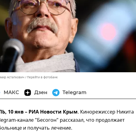
имир Астапкович
Перейти в фотобанк
МАКС
Дзен
Telegram
, 10 янв – РИА Новости Крым
. Кинорежиссер Никита
legram-канале "Бесогон" рассказал, что продолжает
больнице и получать лечение.