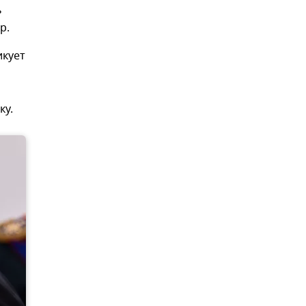
ь
р.
икует
ку.