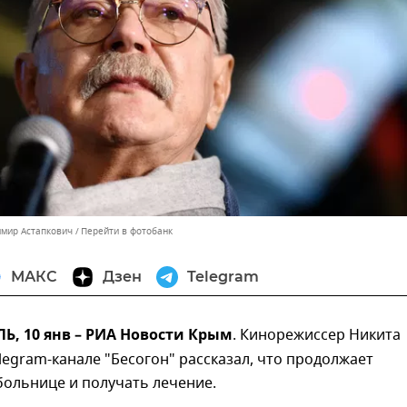
имир Астапкович
Перейти в фотобанк
МАКС
Дзен
Telegram
, 10 янв – РИА Новости Крым
. Кинорежиссер Никита
legram-канале "Бесогон" рассказал, что продолжает
больнице и получать лечение.