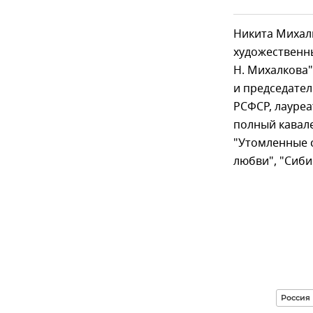
Никита Михалк
художественн
Н. Михалкова
и председате
РСФСР, лауреа
полный кавале
"Утомленные с
любви", "Сиби
Россия