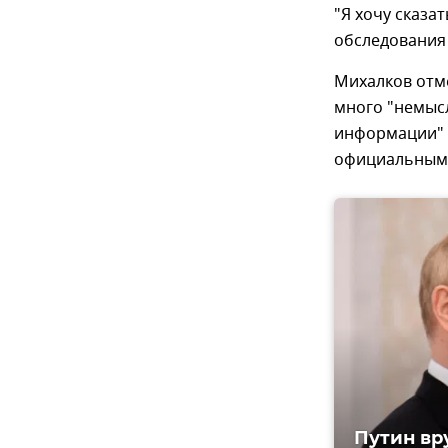
"Я хочу сказа
обследования
Михалков отме
много "немыс
информации" о
официальным 
Путин вр