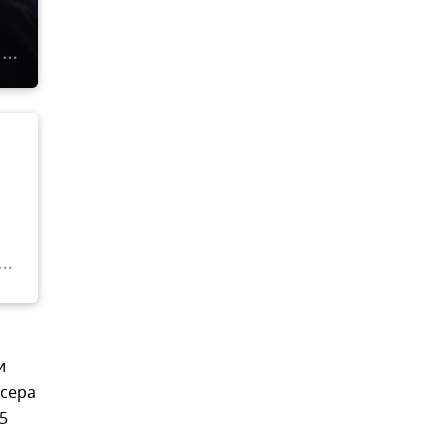
и
ссера
5