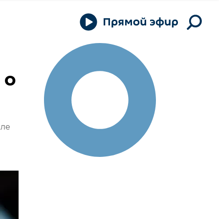
 о
сле