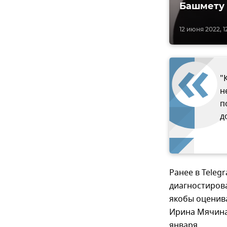
Башмету
12 июня 2022, 1
"
н
п
д
Ранее в Teleg
диагностирова
якобы оценива
Ирина Мячина
января.