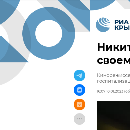
Никит
своем
Кинорежиссер
госпитализа
16:07 10.01.2023
(об