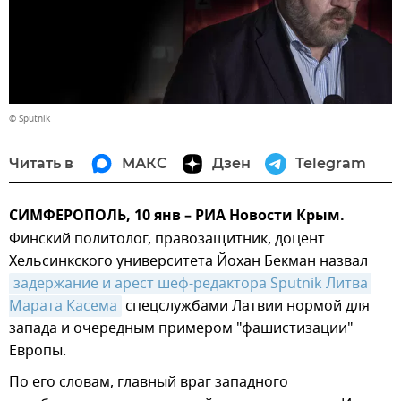
© Sputnik
Читать в
МАКС
Дзен
Telegram
СИМФЕРОПОЛЬ, 10 янв – РИА Новости Крым.
Финский политолог, правозащитник, доцент
Хельсинкского университета Йохан Бекман назвал
задержание и арест шеф-редактора Sputnik Литва 
Марата Касема
спецслужбами Латвии нормой для
запада и очередным примером "фашистизации"
Европы.
По его словам, главный враг западного