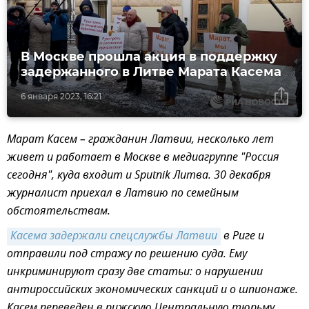
В Москве прошла акция в поддержку
задержанного в Литве Марата Касема
6 января 2023, 16:21
Марат Касем – гражданин Латвии, несколько лет
живет и работает в Москве в медиагруппе "Россия
сегодня", куда входит и Sputnik Литва. 30 декабря
журналист приехал в Латвию по семейным
обстоятельствам.
Касема задержали спецслужбы Латвии
в Риге и
отправили под стражу по решению суда. Ему
инкриминируют сразу две статьи: о нарушении
антироссийских экономических санкций и о шпионаже.
Касем переведен в рижскую Центральную тюрьму.