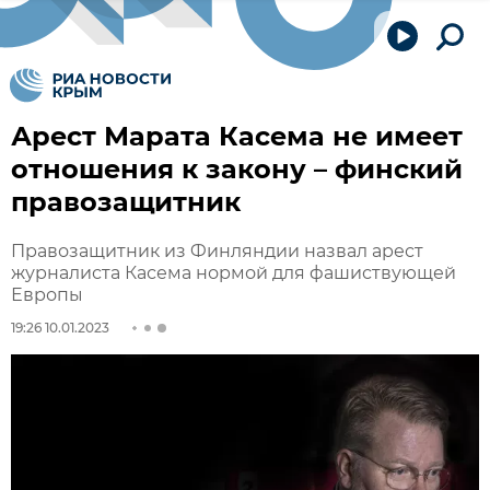
Арест Марата Касема не имеет
отношения к закону – финский
правозащитник
Правозащитник из Финляндии назвал арест
журналиста Касема нормой для фашиствующей
Европы
19:26 10.01.2023