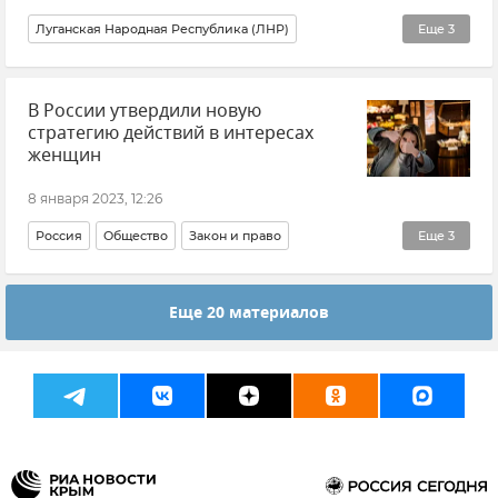
Луганская Народная Республика (ЛНР)
Еще
3
Происшествия
События в Донбассе
Новости
В России утвердили новую
стратегию действий в интересах
женщин
8 января 2023, 12:26
Россия
Общество
Закон и право
Еще
3
Правительство России
Михаил Мишустин
Еще 20 материалов
Новости