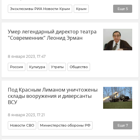
Эксклюзивы РИА Новости Крым
Крым
Еще
5
Минздрав Крыма
Общество
Умер легендарный директор театра
ГСУ СК России по Крыму и Севастополю
"Современник" Леонид Эрман
СК РФ (Следственный комитет Российской Федерации)
Новости Крыма
8 января 2023, 17:47
Россия
Культура
Утраты
Общество
Под Красным Лиманом уничтожены
склады вооружения и диверсанты
ВСУ
8 января 2023, 17:21
Новости СВО
Министерство обороны РФ
Еще
7
Вооруженные силы России