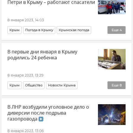
Петри в Крыму – работают спасатели
8 января 2023, 14:03
Крым
Погода в Крыму
Крымская погода
Еще
4
МЧС Крыма
Общество
Ай-Петри
В первые дни января в Крыму
Новости Крыма
родились 24 ребенка
8 января 2023, 13:29
Крым
Общество
Новости Крыма
Еще
8
Минюст Крыма
Симферополь
Джанкой
В ЛНР возбудили уголовное дело о
Керчь
Феодосия
Евпатория
диверсии после подрыва
Красноперекопск
Армянск
газопровода
8 января 2023, 13:06