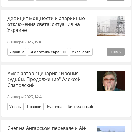
Вооруженные силы России
Дефицит мощности и аварийные
ВСУ (Вооруженные силы Украины)
Украина
отключения света: ситуация на
Новости
Макеевка
Украине
Донецкая Народная Республика (ДНР)
8 января 2023, 15:16
Армия и флот
Украина
Энергетика Украины
Укрэнерго
Еще
3
В мире
Новости СВО
Новости
Умер автор сценария "Ирония
судьбы. Продолжение" Алексей
Слаповский
8 января 2023, 14:41
Утраты
Новости
Культура
Кинематограф
Снег на Ангарском перевале и Ай-