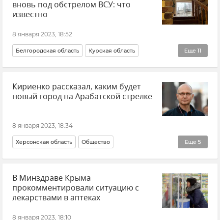
вновь под обстрелом ВСУ: что
известно
8 января 2023, 18:52
Белгородская область
Курская область
Еще
11
Происшествия
Россия
Кириенко рассказал, каким будет
ВСУ (Вооруженные силы Украины)
Новости СВО
новый город на Арабатской стрелке
Безопасность
Ситуация в Донбассе: новости и комментарии
8 января 2023, 18:34
Донецкая Народная Республика (ДНР)
Новости
Херсонская область
Общество
Еще
5
Роман Старовойт
Вячеслав Гладков
Новые регионы России
Экономика
Запорожская область
В Минздраве Крыма
Арабатская стрелка
Сергей Кириенко
Новости
прокомментировали ситуацию с
лекарствами в аптеках
8 января 2023, 18:10