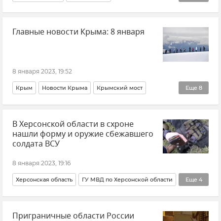
ВСУ (Вооруженные силы Украины)
Главные новости Крыма: 8 января
Министерство обороны РФ
Москва
Происшествия
Закон и право
Херсонская область
8 января 2023, 19:52
Крым
Новости Крыма
Крымский мост
Еще
8
Погода в Крыму
МЧС Крыма
Общество
В Херсонской области в схроне
Симферополь
Минздрав Крыма
нашли форму и оружие сбежавшего
ГСУ СК России по Крыму и Севастополю
Лекарства
солдата ВСУ
Минтранс России
8 января 2023, 19:16
Херсонская область
ГУ МВД по Херсонской области
Еще
4
Происшествия
Новые регионы России
Приграничные области России
Новости СВО
Новости