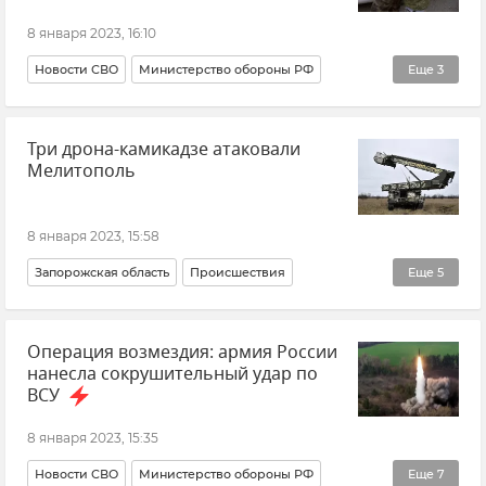
Эксклюзивы РИА Новости Крым
8 января 2023, 16:10
Ситуация с дефицитом лекарств в Крыму
Новости СВО
Министерство обороны РФ
Еще
3
Вооруженные силы России
Армия и флот
Три дрона-камикадзе атаковали
Новости
Мелитополь
8 января 2023, 15:58
Запорожская область
Происшествия
Еще
5
Новые регионы России
Новости СВО
Операция возмездия: армия России
ВСУ (Вооруженные силы Украины)
Новости
нанесла сокрушительный удар по
Армия и флот
ВСУ
8 января 2023, 15:35
Новости СВО
Министерство обороны РФ
Еще
7