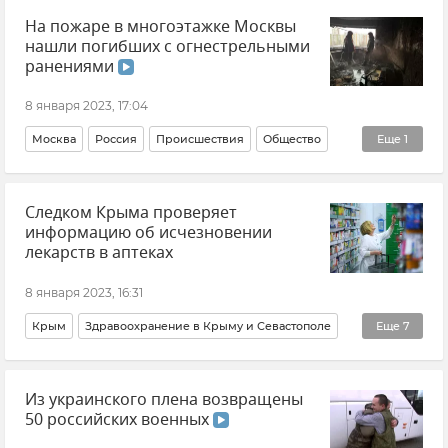
На пожаре в многоэтажке Москвы
ВСУ (Вооруженные силы Украины)
Армия и флот
нашли погибших с огнестрельными
Новости
Донецкая Народная Республика (ДНР)
ранениями
Луганская Народная Республика (ЛНР)
Украина
8 января 2023, 17:04
Москва
Россия
Происшествия
Общество
Еще
1
Новости
Следком Крыма проверяет
информацию об исчезновении
лекарств в аптеках
8 января 2023, 16:31
Крым
Здравоохранение в Крыму и Севастополе
Еще
7
ГСУ СК России по Крыму и Севастополю
Из украинского плена возвращены
СК РФ (Следственный комитет Российской Федерации)
50 российских военных
Общество
Новости Крыма
Минздрав Крыма