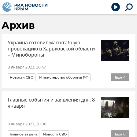
Архив
Украина готовит масштабную
провокацию в Харьковской области
– Минобороны
8 января 2023, 20:47
Новости СВО
Министерство обороны РФ
Еще
4
ВСУ (Вооруженные силы Украины)
Происшествия
Главные события и заявления дня: 8
Харьковская область
В мире
января
8 января 2023, 20:06
Главное за день
Новости СВО
Еще
6