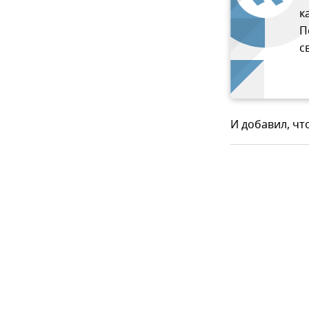
к
П
с
И добавил, чт