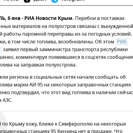
, 6 янв - РИА Новости Крым.
Перебои в поставках
чных материалов на полуостров связаны с вынужденно
й работы паромной переправы из-за погодных условий.
ки, в том числе топлива, возобновлены. Об этом
РИА 
м
заявил первый замминистра транспорта республики
шенко, комментируя появившиеся в соцсетях сообщени
плива на заправках полуострова.
ели региона в социальных сетях начали сообщать об
плива марки АИ-95 на некоторых заправочных станциях
нко подтвердил, что этот вид топлива в наличии сейча
х АЗС.
Я по Крыму езжу, ближе к Симферополю на некоторых
аправочных станциях 95 бензина нет в продаже. Что