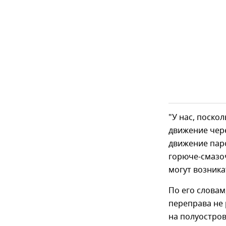
"У нас, поско
движение чере
движение пар
горюче-смазоч
могут возника
По его словам
переправа не 
на полуостров