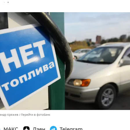
сандр Кряжев
Перейти в фотобанк
МАКС
Дзен
Telegram