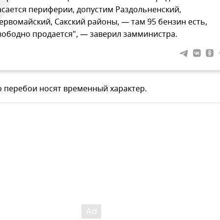
асается периферии, допустим Раздольненский,
ервомайский, Сакский районы, — там 95 бензин есть,
вободно продается", — заверил замминистра.
о перебои носят временный характер.