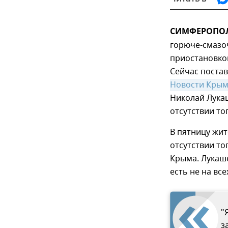
СИМФЕРОПОЛЬ
горюче-смазо
приостановко
Сейчас постав
Новости Кры
Николай Лука
отсутствии то
В пятницу жит
отсутствии то
Крыма. Лукаше
есть не на все
"
з