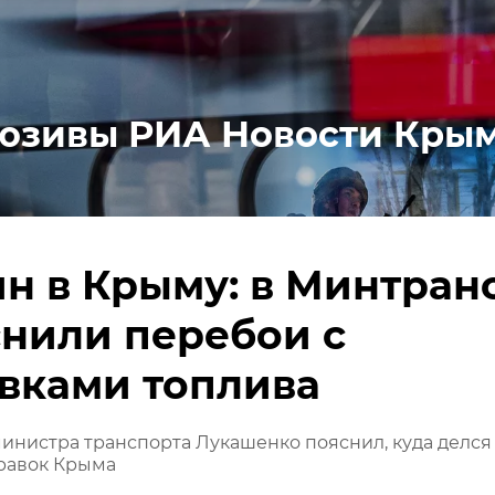
юзивы РИА Новости Кры
н в Крыму: в Минтран
нили перебои с
вками топлива
нистра транспорта Лукашенко пояснил, куда делся
правок Крыма