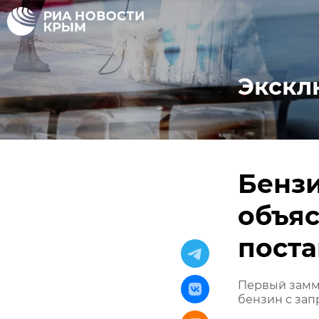
Экскл
Бензи
объяс
поста
Первый замми
бензин с за