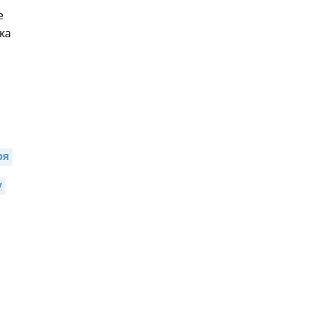
е
ка
ря
у