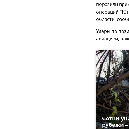
поразили вре
операций "Юг"
области, соо
Удары по поз
авиацией, рак
Сотни ун
рубежи –