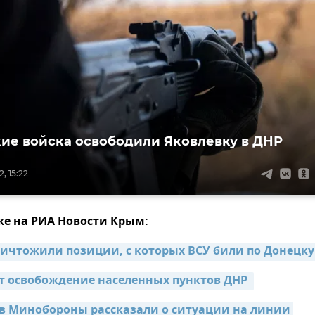
ие войска освободили Яковлевку в ДНР
, 15:22
же на РИА Новости Крым:
ничтожили позиции, с которых ВСУ били по Донецку
т освобождение населенных пунктов ДНР 
 в Минобороны рассказали о ситуации на линии 