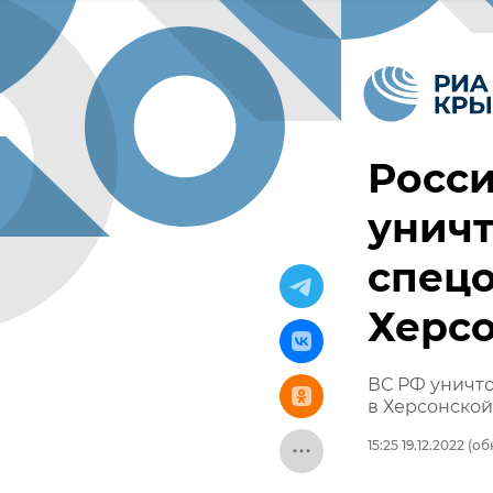
Росс
уничт
спец
Херс
ВС РФ уничт
в Херсонской
15:25 19.12.2022
(обн