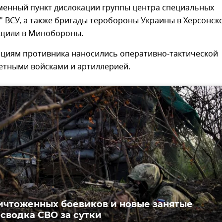
менный пункт дислокации группы центра специальных
 ВСУ, а также бригады теробороны Украины в Херсонск
бщили в Минобороны.
ициям противника наносились оперативно-тактической
етными войсками и артиллерией.
ичтоженных боевиков и новые занятые
 сводка СВО за сутки