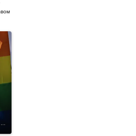
т
авом