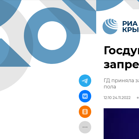
Госду
запре
ГД приняла з
пола
12:10 24.11.2022