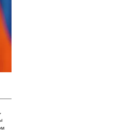
,
ы
ом