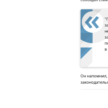
сообщил спик
"
з
н
з
п
в
Он напомнил, 
законодатель