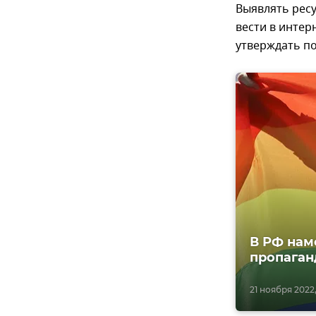
Выявлять ресу
вести в инте
утверждать п
В РФ нам
пропаган
21 ноября 2022,