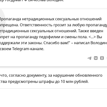
ер Госдумы РФ Вячеслав Володин.
Пропаганда нетрадиционных сексуальных отношений
апрещена. Ответственность грозит за любую пропаганд
етрадиционных сексуальных отношений. Также введен
апрет на пропаганду педофилии и смены пола. <...> Вы
оддержали эти законы. Спасибо вам!" – написал Володин
 своем Telegram-канале.
что, согласно документу, за нарушение обновленного
ства предусмотрены штрафы до 10 млн рублей.