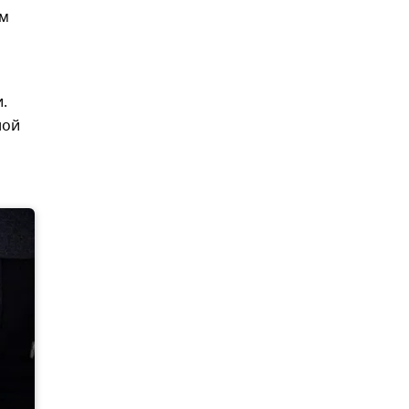
ом
.
ной