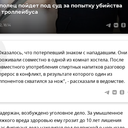
олец пойдет под суд за попытку убийства
 троллейбуса
, 16:14
Оказалось, что потерпевший знаком с нападавшим. Они
роживали совместно в одной из комнат хостела. После
овместного употребления спиртных напитков разговор
ерерос в конфликт, в результате которого один из
ппонентов схватился за нож", - рассказали в ведомстве.
адержан, возбуждено уголовное дело. За умышленное
жкого вреда здоровью ему грозит до 10 лет лишения
ас фигурант дела находится под подпиской о невыезде.