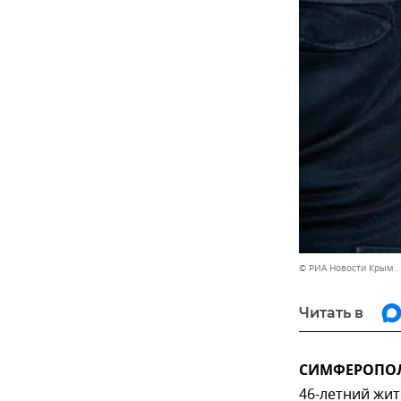
© РИА Новости Крым .
Читать в
СИМФЕРОПОЛЬ
46-летний жи