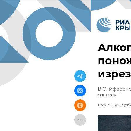
Алког
поно
изрез
В Симферопо
хостелу
10:47 15.11.2022
(обн