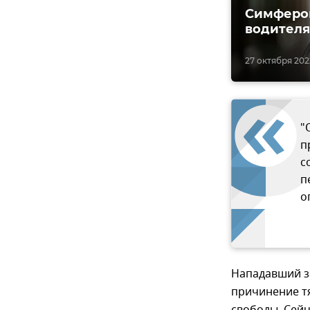
Симфероп
водителя
27 октября 2022
"
п
с
п
о
Нападавший з
причинение тя
свободы. Сейч