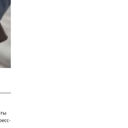
аты
ресс-