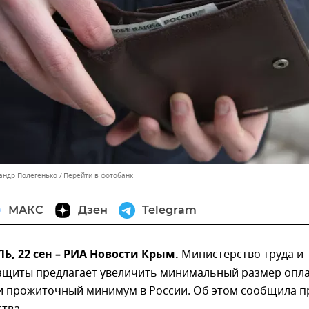
сандр Полегенько
Перейти в фотобанк
МАКС
Дзен
Telegram
, 22 сен – РИА Новости Крым.
Министерство труда и
ащиты предлагает увеличить минимальный размер опл
 и прожиточный минимум в России. Об этом сообщила п
тва.