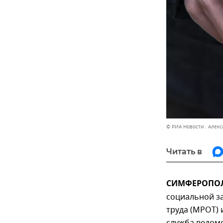
© РИА Новости . Алек
Читать в
СИМФЕРОПОЛЬ
социальной з
труда (МРОТ)
служба ведомс