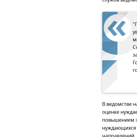
"
у
м
С
з
Г
г
В ведомстве 
оценке нуждае
повышением э
нуждающихся с
направлений, 