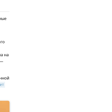
ные
ого
ма на
 —
анной
ет 