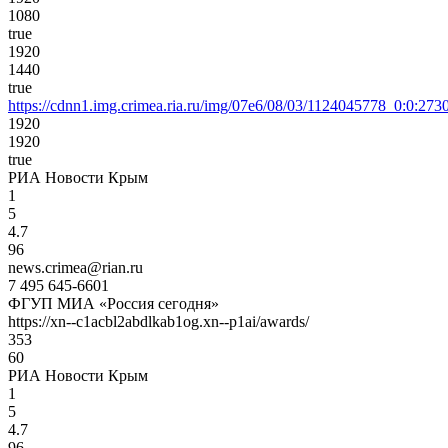
1080
true
1920
1440
true
https://cdnn1.img.crimea.ria.ru/img/07e6/08/03/1124045778_0:0
1920
1920
true
РИА Новости Крым
1
5
4.7
96
news.crimea@rian.ru
7 495 645-6601
ФГУП МИА «Россия сегодня»
https://xn--c1acbl2abdlkab1og.xn--p1ai/awards/
353
60
РИА Новости Крым
1
5
4.7
96