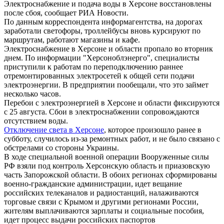
Электроснабжение и подача воды в Херсоне восстановлены
после сбоя, сообщает РИА Новости.
По данным корреспондента информагентства, на дорогах
заработали светофоры, троллейбусы вновь курсируют по
маршрутам, работают магазины и кафе.
Электроснабжение в Херсоне и области пропало во вторник
днем. По информации "Херсоноблэнерго", специалисты
приступили к работам по переподключению раннее
отремонтированных электросетей к общей сети подачи
электроэнергии. В предприятии пообещали, что это займет
несколько часов.
Перебои с электроэнергией в Херсоне и области фиксируются
с 25 августа. Сбои в электроснабжении сопровождаются
отсутствием воды.
Отключение света в Херсоне
, которое произошло ранее в
субботу, случилось из-за ремонтных работ, и не было связано с
обстрелами со стороны Украины.
В ходе специальной военной операции Вооруженные силы
РФ взяли под контроль Херсонскую область и приазовскую
часть Запорожской области. В обоих регионах сформированы
военно-гражданские администрации, идет вещание
российских телеканалов и радиостанций, налаживаются
торговые связи с Крымом и другими регионами России,
жителям выплачиваются зарплаты и социальные пособия,
идет процесс выдачи российских паспортов