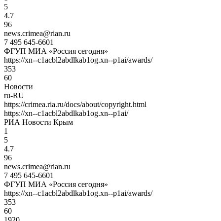
5
4.7
96
news.crimea@rian.ru
7 495 645-6601
ФГУП МИА «Россия сегодня»
https://xn--c1acbl2abdlkab1og.xn--p1ai/awards/
353
60
Новости
ru-RU
https://crimea.ria.ru/docs/about/copyright.html
https://xn--c1acbl2abdlkab1og.xn--p1ai/
РИА Новости Крым
1
5
4.7
96
news.crimea@rian.ru
7 495 645-6601
ФГУП МИА «Россия сегодня»
https://xn--c1acbl2abdlkab1og.xn--p1ai/awards/
353
60
1920