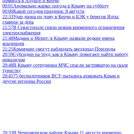
появятся в Алуште и Керчи
00:01
Аномально жарко: погода в Крыму на субботу
00:00
Какой сегодня праздник: 8 августа
22:33
Удар дрона по дому в Керчи и БЭК у берегов Ялты:
главное за день
21:57
В Севастополе сняли режим временного ограничения
электроснабжения
21:48
Мадаин и Мерит: в Крыму назвали редкие имена
младенцев
21:21
Крымчане смогут наблюдать звездопад Персеиды
20:59
Субсидии на труд: как в Крыму помогают найти работу
инвалидам
20:48
В Крыму сотрудники МЧС спасли застрявшую на скале
туристку
20:45
75 беспилотников ВСУ пытались атаковать Крым и
другие регионы России
20:33
В Черноморском районе Крыма 11 августа временно