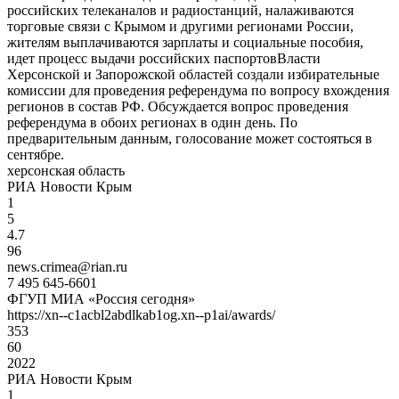
российских телеканалов и радиостанций, налаживаются
торговые связи с Крымом и другими регионами России,
жителям выплачиваются зарплаты и социальные пособия,
идет процесс выдачи российских паспортовВласти
Херсонской и Запорожской областей создали избирательные
комиссии для проведения референдума по вопросу вхождения
регионов в состав РФ. Обсуждается вопрос проведения
референдума в обоих регионах в один день. По
предварительным данным, голосование может состояться в
сентябре.
херсонская область
РИА Новости Крым
1
5
4.7
96
news.crimea@rian.ru
7 495 645-6601
ФГУП МИА «Россия сегодня»
https://xn--c1acbl2abdlkab1og.xn--p1ai/awards/
353
60
2022
РИА Новости Крым
1