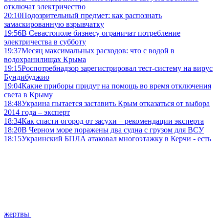
отключат электричество
20:10
Подозрительный предмет: как распознать
замаскированную взрывчатку
19:56
В Севастополе бизнесу ограничат потребление
электричества в субботу
19:37
Месяц максимальных расходов: что с водой в
водохранилищах Крыма
19:15
Роспотребнадзор зарегистрировал тест-систему на вирус
Бундибуджио
19:04
Какие приборы придут на помощь во время отключения
света в Крыму
18:48
Украина пытается заставить Крым отказаться от выбора
2014 года – эксперт
18:34
Как спасти огород от засухи – рекомендации эксперта
18:20
В Черном море поражены два судна с грузом для ВСУ
18:15
Украинский БПЛА атаковал многоэтажку в Керчи - есть
жертвы