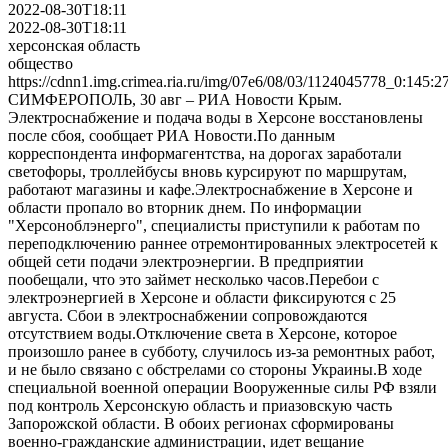
2022-08-30T18:11
2022-08-30T18:11
херсонская область
общество
https://cdnn1.img.crimea.ria.ru/img/07e6/08/03/1124045778_0:1
СИМФЕРОПОЛЬ, 30 авг – РИА Новости Крым.
Электроснабжение и подача воды в Херсоне восстановлены
после сбоя, сообщает РИА Новости.По данным
корреспондента информагентства, на дорогах заработали
светофоры, троллейбусы вновь курсируют по маршрутам,
работают магазины и кафе.Электроснабжение в Херсоне и
области пропало во вторник днем. По информации
"Херсоноблэнерго", специалисты приступили к работам по
переподключению раннее отремонтированных электросетей к
общей сети подачи электроэнергии. В предприятии
пообещали, что это займет несколько часов.Перебои с
электроэнергией в Херсоне и области фиксируются с 25
августа. Сбои в электроснабжении сопровождаются
отсутствием воды.Отключение света в Херсоне, которое
произошло ранее в субботу, случилось из-за ремонтных работ,
и не было связано с обстрелами со стороны Украины.В ходе
специальной военной операции Вооруженные силы РФ взяли
под контроль Херсонскую область и приазовскую часть
Запорожской области. В обоих регионах сформированы
военно-гражданские администрации, идет вещание