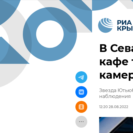
В Сев
кафе 
камер
Звезда Ютьюб
наблюдения
12:20 28.08.2022