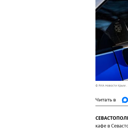
© РИА Новости Крым .
Читать в
СЕВАСТОПОЛЬ,
кафе в Севаст