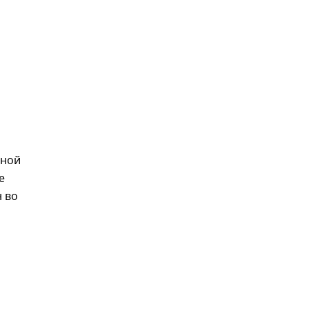
рной
е
н во