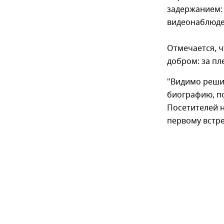
задержанием: 
видеонаблюде
Отмечается, ч
добром: за пл
"Видимо реши
биографию, по
Посетителей н
первому встре