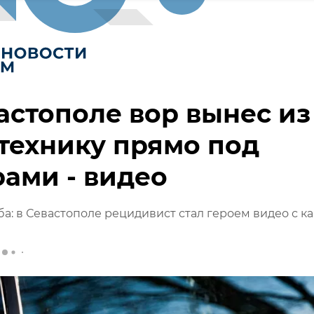
астополе вор вынес из
технику прямо под
ами - видео
а: в Севастополе рецидивист стал героем видео с к