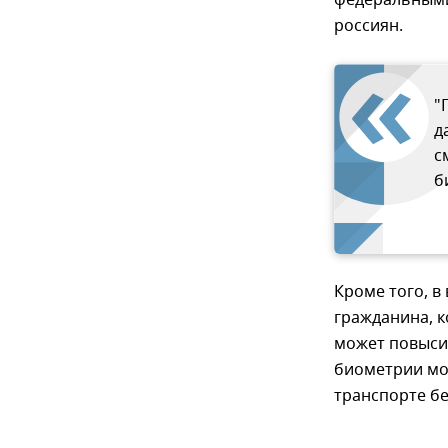
федеральными
россиян.
"
д
с
б
Кроме того, в
гражданина, 
может повысит
биометрии мо
транспорте бе