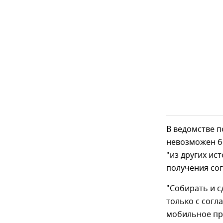
В ведомстве 
невозможен бе
"из других ис
получения сог
"Собирать и 
только с согл
мобильное при