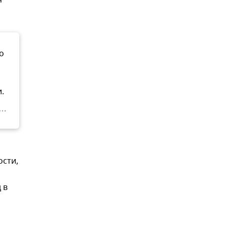
я
о
.
ости,
 в