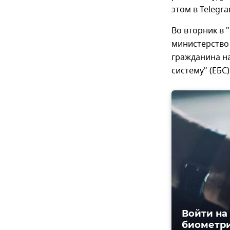
этом в Teleg
Во вторник в
министерство 
гражданина н
систему" (ЕБС
Войти на
биометр