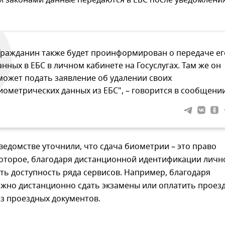
 законами данные передаются в ЕБС после уведомлени
Гражданин также будет проинформирован о передаче ег
анных в ЕБС в личном кабинете на Госуслугах. Там же он
может подать заявление об удалении своих
иометрических данных из ЕБС", – говорится в сообщении
 ведомстве уточнили, что сдача биометрии – это право
которое, благодаря дистанционной идентификации личн
ь доступность ряда сервисов. Например, благодаря
жно дистанционно сдать экзамены или оплатить проезд
з проездных документов.