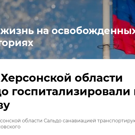
 жизнь на освобожденны
ториях
 Херсонской области
о госпитализировали 
ву
рсонской области Сальдо санавиацией транспортиру
овского