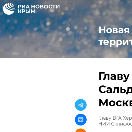
Новая
терри
Главу
Сальд
Моск
Главу ВГА Хе
НИИ Склифос