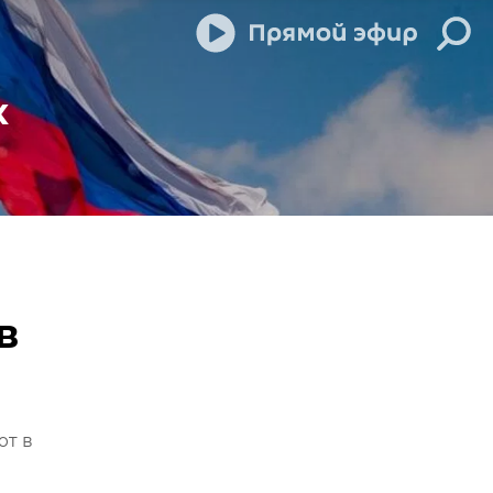
х
в
ют в