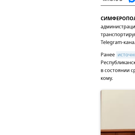
СИМФЕРОПОЛЬ
администраци
транспортирую
Telegram-кана
Ранее
источн
Республиканс
в состоянии с
кому.