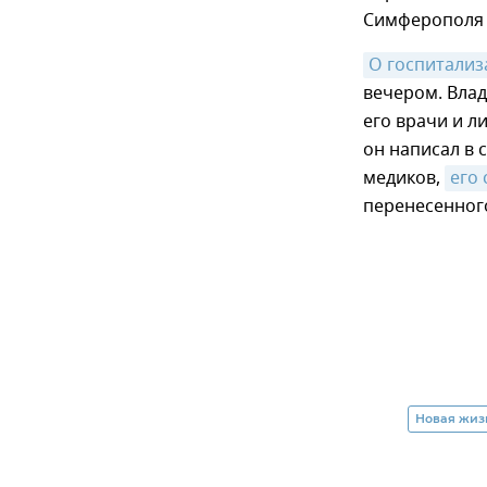
Симферополя 
О госпитализ
вечером. Вла
его врачи и л
он написал в 
медиков,
его
перенесенног
Новая жиз