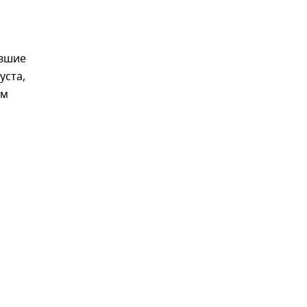
авшие
уста,
ам