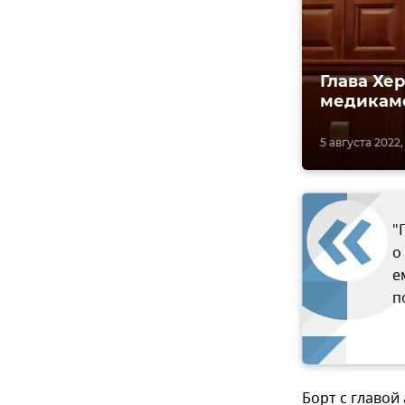
Глава Хе
медикам
5 августа 2022, 
"
о
е
п
Борт с главой