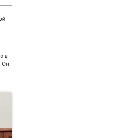
ой
о в
. Он