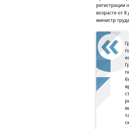
регистрации н
возрасте от 8
министр труд
Г
п
е
Г
п
б
в
с
р
в
т
с