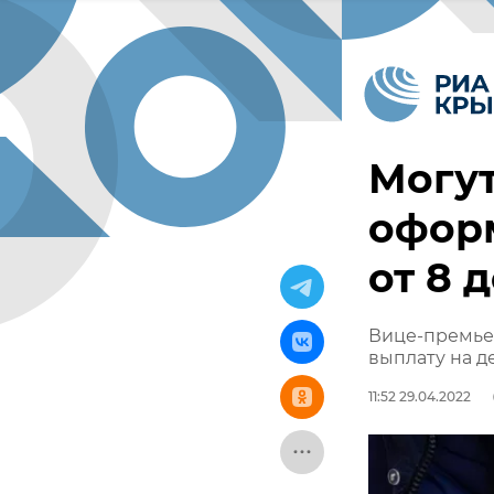
Могут
оформ
от 8 д
Вице-премье
выплату на де
11:52 29.04.2022