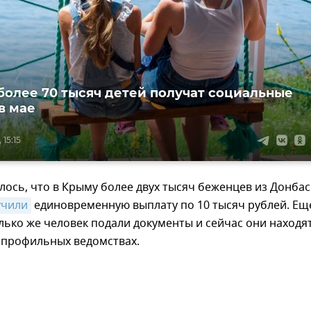
более 70 тысяч детей получат социальные
в мае
 15:15
ось, что в Крыму более двух тысяч беженцев из Донбас
учили
единовременную выплату по 10 тысяч рублей. Ещ
ько же человек подали документы и сейчас они находя
 профильных ведомствах.