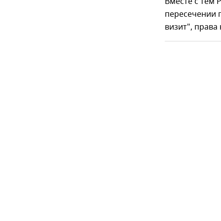
Вместе с тем 
пересечении 
визит", права