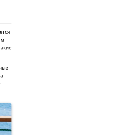
ется
ом
такие
ные
да
е