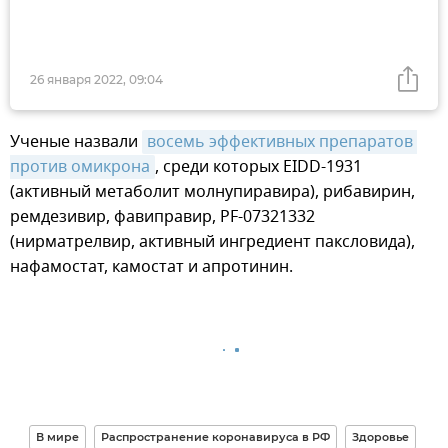
26 января 2022, 09:04
Ученые назвали
восемь эффективных препаратов 
против омикрона
, среди которых EIDD-1931
(активный метаболит молнупиравира), рибавирин,
ремдезивир, фавиправир, PF-07321332
(нирматрелвир, активный ингредиент паксловида),
нафамостат, камостат и апротинин.
В мире
Распространение коронавируса в РФ
Здоровье