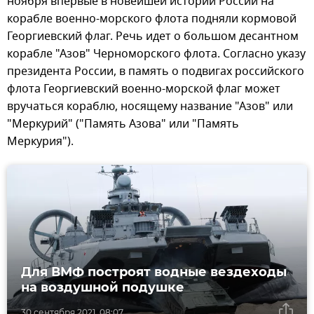
ноября впервые в новейшей истории России на
корабле военно-морского флота подняли кормовой
Георгиевский флаг. Речь идет о большом десантном
корабле "Азов" Черноморского флота. Согласно указу
президента России, в память о подвигах российского
флота Георгиевский военно-морской флаг может
вручаться кораблю, носящему название "Азов" или
"Меркурий" ("Память Азова" или "Память
Меркурия").
Для ВМФ построят водные вездеходы
на воздушной подушке
30 сентября 2021, 08:07