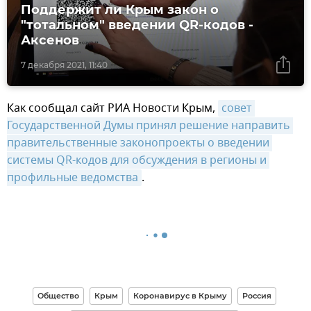
Поддержит ли Крым закон о
"тотальном" введении QR-кодов -
Аксенов
7 декабря 2021, 11:40
Как сообщал сайт РИА Новости Крым,
совет 
Государственной Думы принял решение направить 
правительственные законопроекты о введении 
системы QR-кодов для обсуждения в регионы и 
профильные ведомства
.
Общество
Крым
Коронавирус в Крыму
Россия