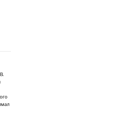
В.
и
ого
имал