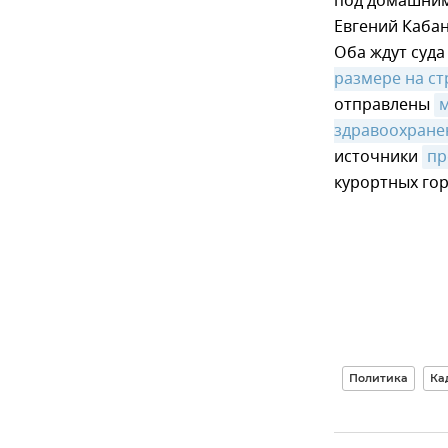
под домашним
Евгений Кабан
Оба ждут суд
размере на с
отправлены
м
здравоохране
источники
пр
курортных го
Политика
Ка