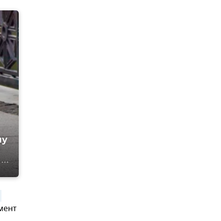
му
мент