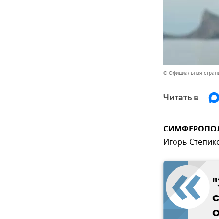
© Официальная страни
Читать в
СИМФЕРОПОЛЬ,
Игорь Степико
с
о