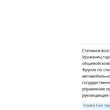
Степиков возг
Уроженец горо
общевойсково
Фрунзе по сп
автомобильно
государствен
управления пр
руководящие п
Глава Сак п