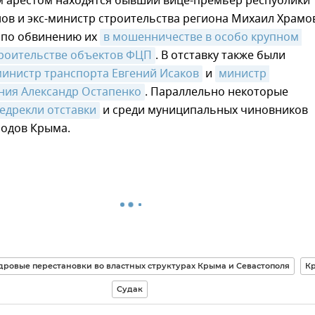
 арестом находятся бывший вице-премьер республики
ов и экс-министр строительства региона Михаил Храмо
а по обвинению их
в мошенничестве в особо крупном 
троительстве объектов ФЦП
. В отставку также были
инистр транспорта Евгений Исаков
и
министр 
ния Александр Остапенко
. Параллельно некоторые
едрекли отставки
и среди муниципальных чиновников
родов Крыма.
дровые перестановки во властных структурах Крыма и Севастополя
К
Судак