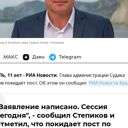
ца в Facebook мэра Судака Игоря Степикова
МАКС
Дзен
Telegram
 11 окт - РИА Новости.
Глава администрации Судака
в покидает пост. Об этом он сообщил
РИА Новости Кры
"Заявление написано. Сессия
егодня", - сообщил Степиков и
тметил, что покидает пост по