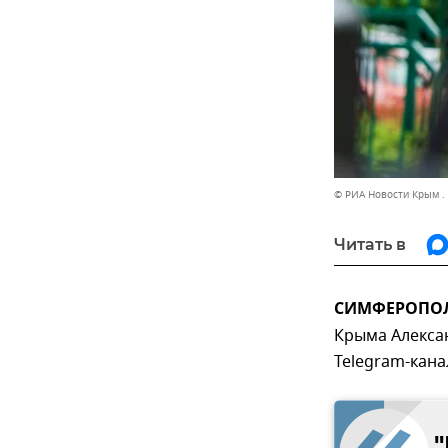
© РИА Новости Крым .
Читать в
СИМФЕРОПОЛЬ
Крыма Алексан
Telegram-кана