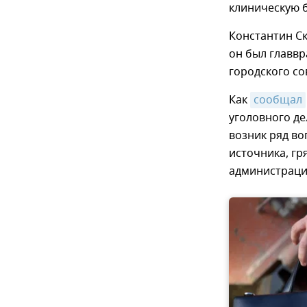
клиническую 
Константин Ск
он был главвр
городского со
Как
сообщал
уголовного д
возник ряд во
источника, гр
администраци