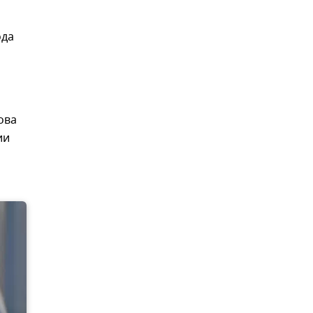
ода
ова
ии