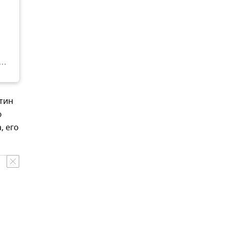
тин
ю
, его