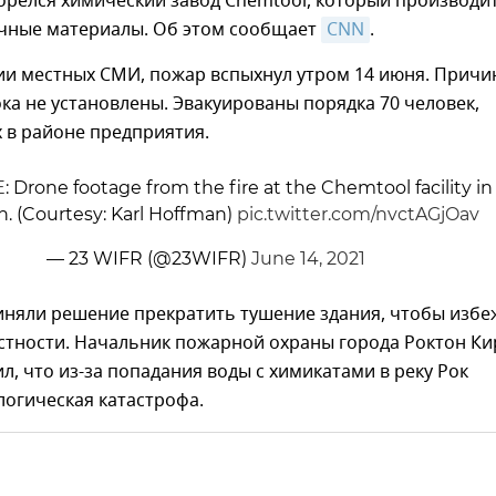
орелся химический завод Chemtool, который производи
чные материалы. Об этом сообщает
CNN
.
и местных СМИ, пожар вспыхнул утром 14 июня. Причи
ка не установлены. Эвакуированы порядка 70 человек,
в районе предприятия.
E
: Drone footage from the fire at the Chemtool facility in
. (Courtesy: Karl Hoffman)
pic.twitter.com/nvctAGjOav
— 23 WIFR (@23WIFR)
June 14, 2021
иняли решение прекратить тушение здания, чтобы избе
стности. Начальник пожарной охраны города Роктон Ки
л, что из-за попадания воды с химикатами в реку Рок
огическая катастрофа.