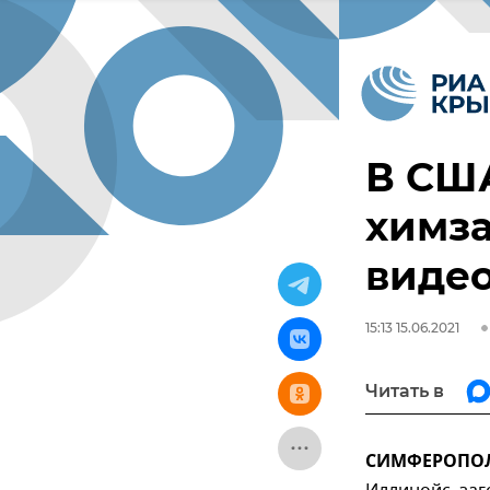
В СШ
химза
виде
15:13 15.06.2021
Читать в
СИМФЕРОПОЛЬ