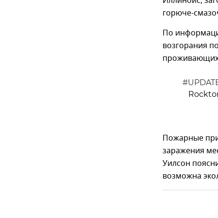
Иллинойс, заг
горюче-смазо
По информаци
возгорания по
проживающих 
#UPDAT
Rockton
​Пожарные пр
заражения ме
Уилсон поясни
возможна экол