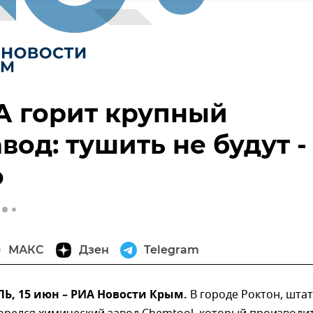
А горит крупный
вод: тушить не будут -
о
МАКС
Дзен
Telegram
, 15 июн – РИА Новости Крым.
В городе Роктон, штат