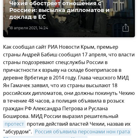
Чехия обостряет отношения с
Россией: высылка дипломатов и
доклад в ЕС
18 апреля 2021, 14:24
Как сообщал сайт РИА Новости Крым, премьер
страны Андрей Бабиш сообщил 17 апреля, что власти
страны подозревают спецслужбы России в
причастности к взрыву на складе боеприпасов в
деревне Врбетице в 2014 году. Глава чешского МИД
Ян Гамачек заявил, что из страны высылают 18
российских дипломатов, они должны покинуть Чехию
в течение 48 часов, а полиция объявила в розыск
граждан РФ Александра Петрова и Руслана
Боширова. МИД России выразил решительный
протест
против действий властей Чехии, назвав их
"абсурдом".
Россия объявила персонами нон грата 