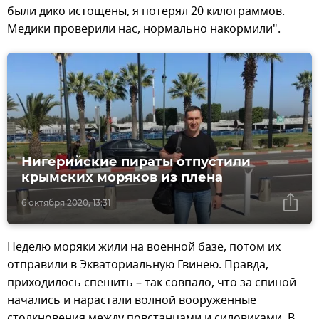
были дико истощены, я потерял 20 килограммов.
Медики проверили нас, нормально накормили".
Нигерийские пираты отпустили
крымских моряков из плена
6 октября 2020, 13:31
Неделю моряки жили на военной базе, потом их
отправили в Экваториальную Гвинею. Правда,
приходилось спешить – так совпало, что за спиной
начались и нарастали волной вооруженные
столкновения между повстанцами и силовиками. В