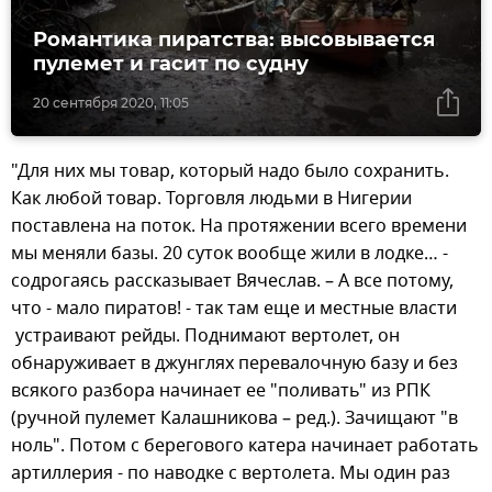
Романтика пиратства: высовывается
пулемет и гасит по судну
20 сентября 2020, 11:05
"Для них мы товар, который надо было сохранить.
Как любой товар. Торговля людьми в Нигерии
поставлена на поток. На протяжении всего времени
мы меняли базы. 20 суток вообще жили в лодке… -
содрогаясь рассказывает Вячеслав. – А все потому,
что - мало пиратов! - так там еще и местные власти
устраивают рейды. Поднимают вертолет, он
обнаруживает в джунглях перевалочную базу и без
всякого разбора начинает ее "поливать" из РПК
(ручной пулемет Калашникова – ред.). Зачищают "в
ноль". Потом с берегового катера начинает работать
артиллерия - по наводке с вертолета. Мы один раз