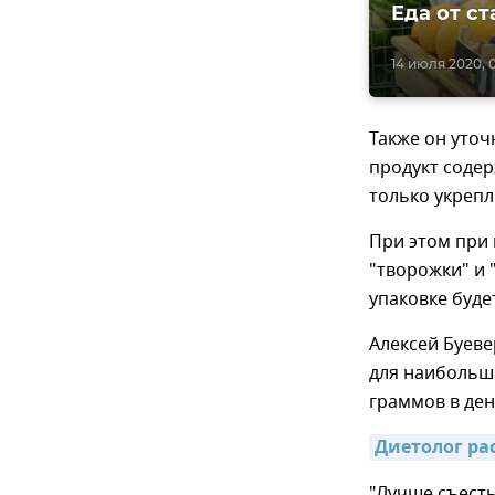
Еда от ст
14 июля 2020, 
Также он уточ
продукт содер
только укрепл
При этом при
"творожки" и 
упаковке буде
Алексей Буеве
для наибольше
граммов в ден
Диетолог ра
"Лучше съест