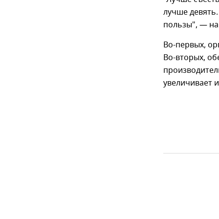
лучше девять
пользы", — н
Во-первых, ор
Во-вторых, о
производитель
увеличивает и