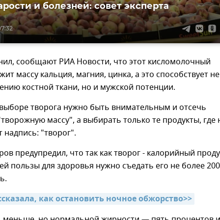
арости и болезней: совет эксперта
07:32
нил, сообщают РИА Новости, что этот кисломолочный
жит массу кальция, магния, цинка, а это способствует не
ению костной ткани, но и мужской потенции.
 выборе творога нужно быть внимательным и отсечь
"творожную массу", а выбирать только те продукты, где 
т надпись: "творог".
ров предупредил, что так как творог - калорийный проду
й пользы для здоровья нужно съедать его не более 200
ь.
ссказала, как остановить ночное обжорство>>
ь меньше, но нормальной жирности — пять процентов 