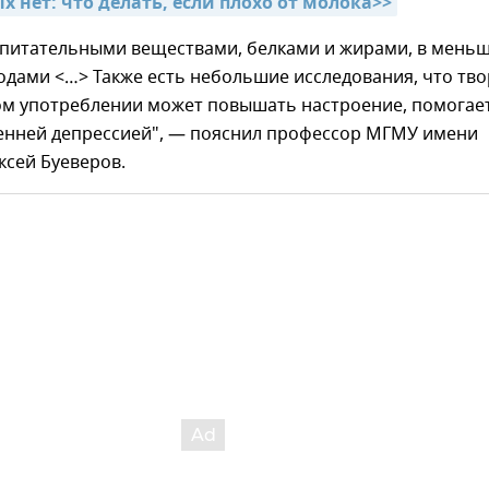
 нет: что делать, если плохо от молока>>
т питательными веществами, белками и жирами, в мень
одами <…> Также есть небольшие исследования, что тво
ом употреблении может повышать настроение, помогае
сенней депрессией", — пояснил профессор МГМУ имени
ксей Буеверов.