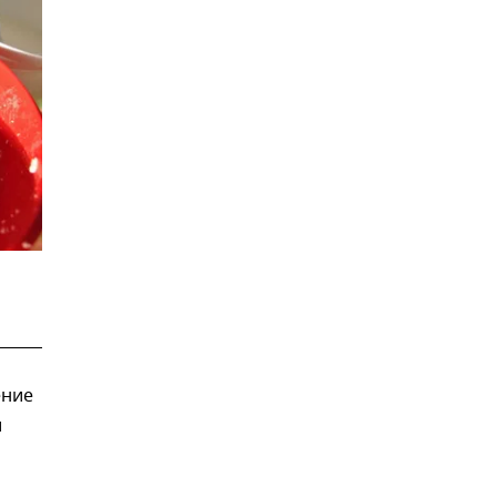
ение
и