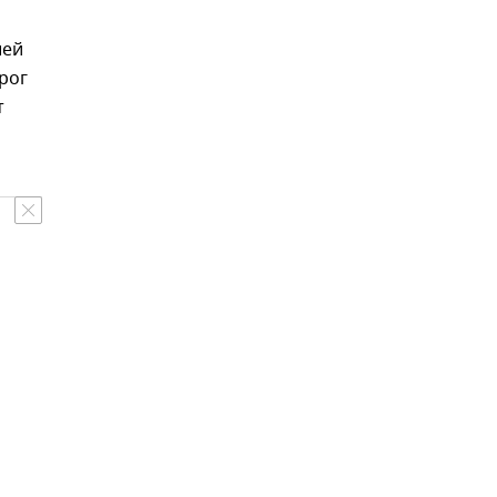
шей
рог
т