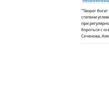
Незаменимых
"Творог бога
степени углев
при регулярн
бороться с о
Сеченова, Але