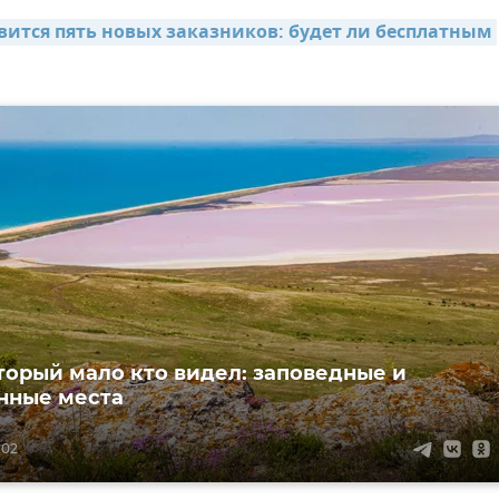
вится пять новых заказников: будет ли бесплатным 
торый мало кто видел: заповедные и
нные места
:02