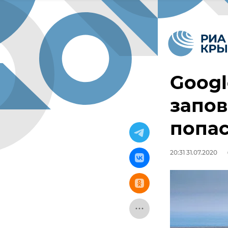
Googl
запов
попас
20:31 31.07.2020