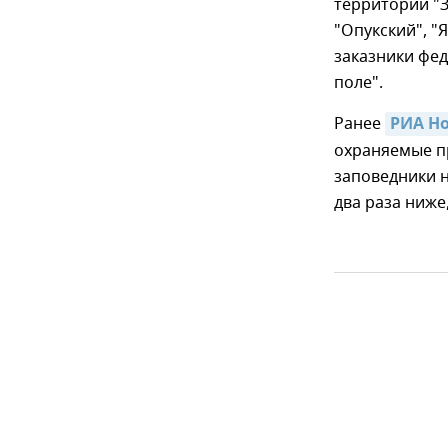
территорий "
"Опукский", "
заказники фе
поле".
Ранее
РИА Н
охраняемые п
заповедники н
два раза ниже