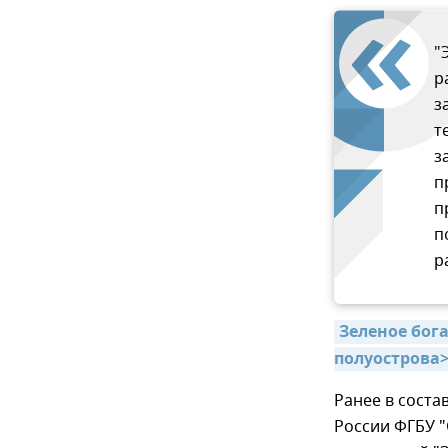
"
р
з
т
з
п
п
п
р
Зеленое бог
полуострова
Ранее в соста
России ФГБУ 