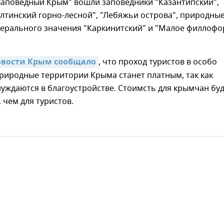
Заповедный Крым" вошли заповедники "Казантипский",
Ялтинский горно-лесной", "Лебяжьи острова", природны
дерального значения "Каркинитский" и "Малое филлоф
овости Крым сообщало
, что проход туристов в особо
риродные территории Крыма станет платным, так как
уждаются в благоустройстве. Стоимсть для крымчан буд
, чем для туристов.