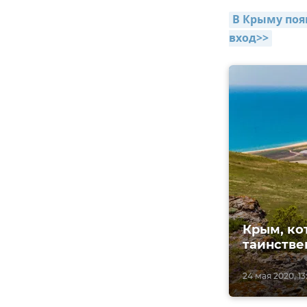
В Крыму поя
вход>>
Крым, ко
таинстве
24 мая 2020, 13