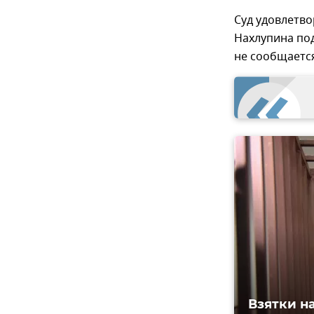
Суд удовлетво
Нахлупина под
не сообщаетс
Взятки н