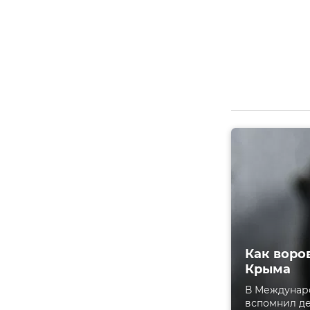
Как воро
Крыма
В Междунар
вспомнил де