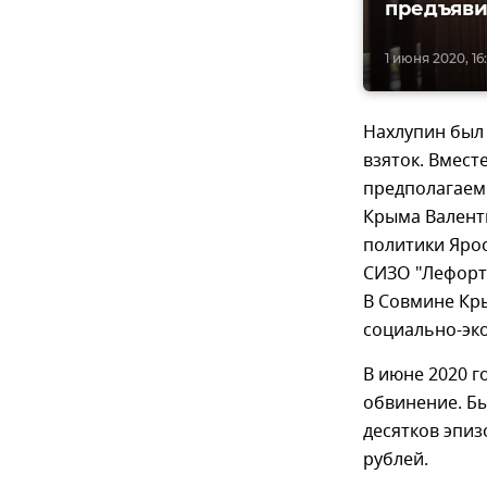
предъяви
1 июня 2020, 16
Нахлупин был 
взяток. Вмес
предполагаем
Крыма Валент
политики Яро
СИЗО "Лефорт
В Совмине Кр
социально-эк
В июне 2020 г
обвинение. Б
десятков эпиз
рублей.