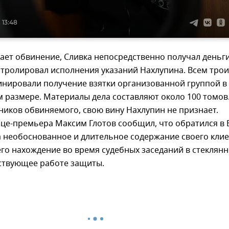
 13:48
ает обвинение, Сливка непосредственно получал деньги
тролировал исполнения указаний Нахлупина. Всем трои
инировали получение взятки организованной группой в
 размере. Материалы дела составляют около 100 томов
иков обвиняемого, свою вину Нахлупин не признает.
ице-премьера Максим Глотов сообщил, что обратился в
а необоснованное и длительное содержание своего кли
его нахождение во время судебных заседаний в стеклян
тствующее работе защиты.