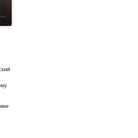
и
а
ский
мму
ивке