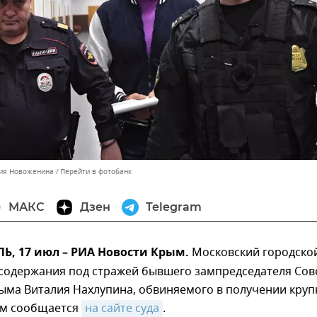
ния Новоженина
Перейти в фотобанк
МАКС
Дзен
Telegram
, 17 июл – РИА Новости Крым.
Московский городской
 содержания под стражей бывшего зампредседателя Сов
ыма Виталия Нахлупина, обвиняемого в получении кру
том сообщается
на сайте суда
.