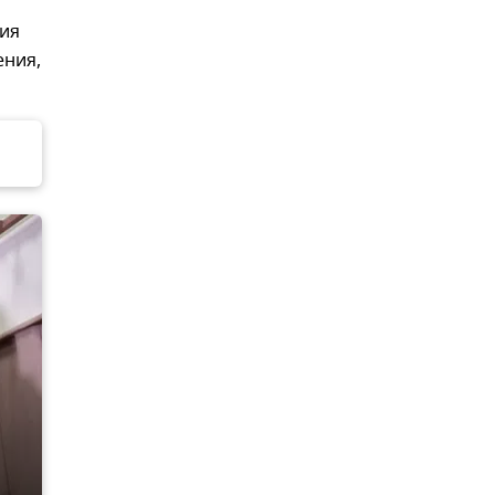
ния
ения,