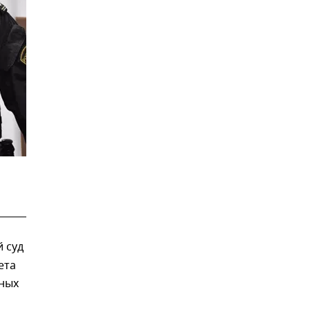
 суд
ета
пных