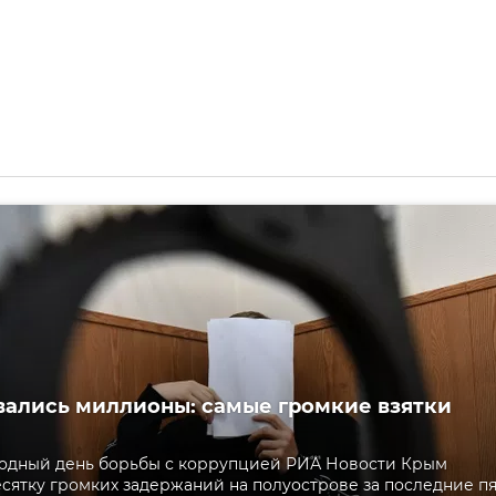
вались миллионы: самые громкие взятки
одный день борьбы с коррупцией РИА Новости Крым
сятку громких задержаний на полуострове за последние пя