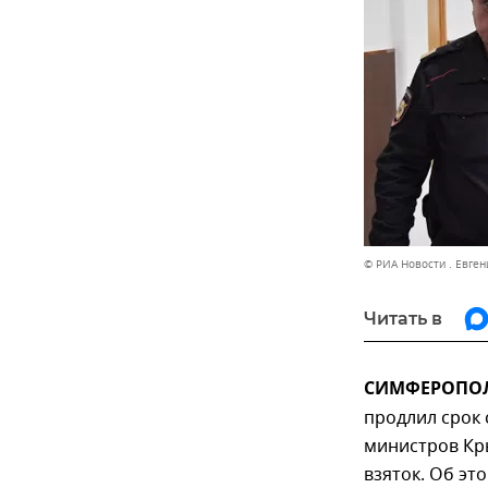
© РИА Новости . Евге
Читать в
СИМФЕРОПОЛЬ
продлил срок
министров Кр
взяток. Об э