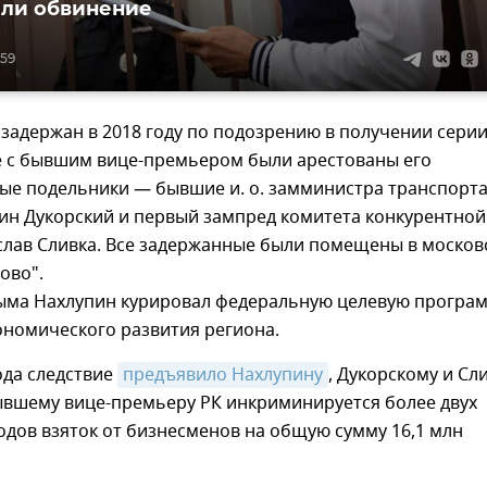
ли обвинение
:59
задержан в 2018 году по подозрению в получении сери
те с бывшим вице-премьером были арестованы его
ые подельники — бывшие и. о. замминистра транспорт
ин Дукорский и первый зампред комитета конкурентной
слав Сливка. Все задержанные были помещены в москов
ово".
ыма Нахлупин курировал федеральную целевую програ
ономического развития региона.
ода следствие
предъявило Нахлупину
, Дукорскому и Сл
ывшему вице-премьеру РК инкриминируется более двух
одов взяток от бизнесменов на общую сумму 16,1 млн