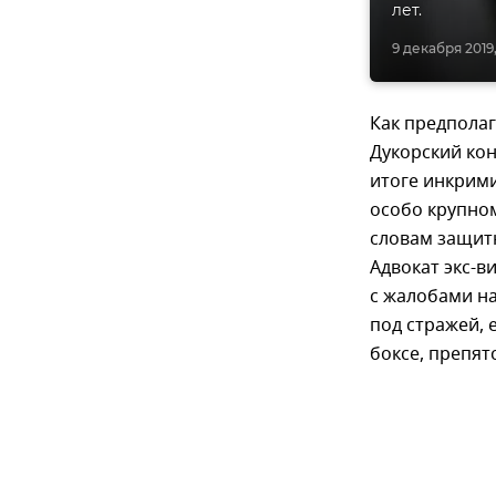
лет.
9 декабря 2019,
Как предполаг
Дукорский кон
итоге инкрим
особо крупном
словам защитн
Адвокат экс-в
с жалобами н
под стражей, 
боксе, препя