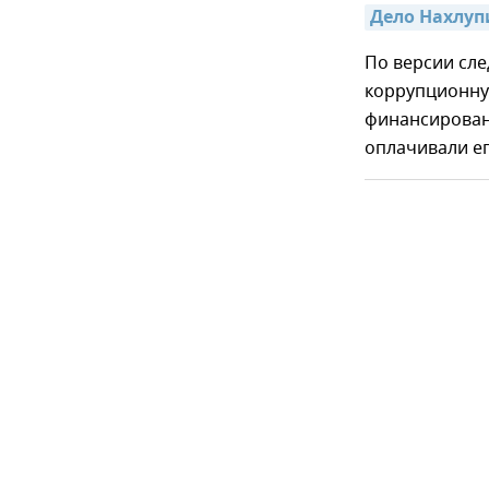
Дело Нахлуп
По версии сле
коррупционную
финансирован
оплачивали ег