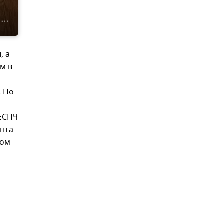
, а
м в
. По
 ЕСПЧ
ента
ном