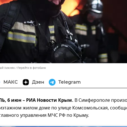
лай Хижняк
Перейти в фотобанк
МАКС
Дзен
Telegram
, 6 июн – РИА Новости Крым.
В Симферополе произ
тиэтажном жилом доме по улице Комсомольская, сообщи
главного управления МЧС РФ по Крыму.