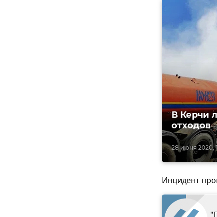
В Керчи 
отходов
28 июня 2020, 1
Инцидент прои
"