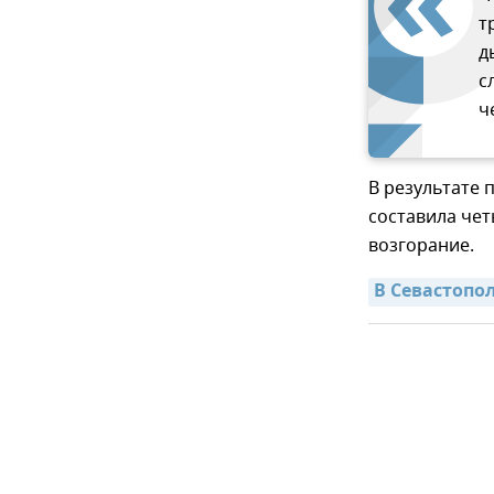
т
д
с
ч
В результате 
составила че
возгорание.
В Севастопо