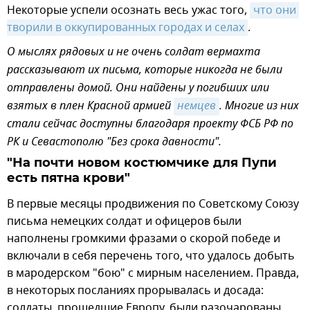
Некоторые успели осознать весь ужас того,
что они 
творили в оккупированных городах и селах
.
О мыслях рядовых и не очень солдат вермахта
рассказывают их письма, которые никогда не были
отправлены домой. Они найдены у погибших или
взятых в плен Красной армией
немцев
. Многие из них
стали сейчас доступны благодаря проекту ФСБ РФ по
РК и Севастополю "Без срока давности".
"На почти новом костюмчике для Пупи
есть пятна крови"
В первые месяцы продвижения по Советскому Союзу
письма немецких солдат и офицеров были
наполнены громкими фразами о скорой победе и
включали в себя перечень того, что удалось добыть
в мародерском "бою" с мирным населением. Правда,
в некоторых посланиях прорывалась и досада:
солдаты, прошедшие Европу, были разочарованы