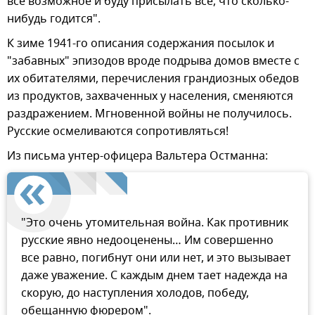
все возможное и буду присылать все, что сколько-
нибудь годится".
К зиме 1941-го описания содержания посылок и
"забавных" эпизодов вроде подрыва домов вместе с
их обитателями, перечисления грандиозных обедов
из продуктов, захваченных у населения, сменяются
раздражением. Мгновенной войны не получилось.
Русские осмеливаются сопротивляться!
Из письма унтер-офицера Вальтера Остманна:
"Это очень утомительная война. Как противник
русские явно недооценены… Им совершенно
все равно, погибнут они или нет, и это вызывает
даже уважение. С каждым днем тает надежда на
скорую, до наступления холодов, победу,
обещанную фюрером".