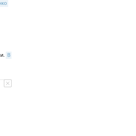
ко 
ли.
В 