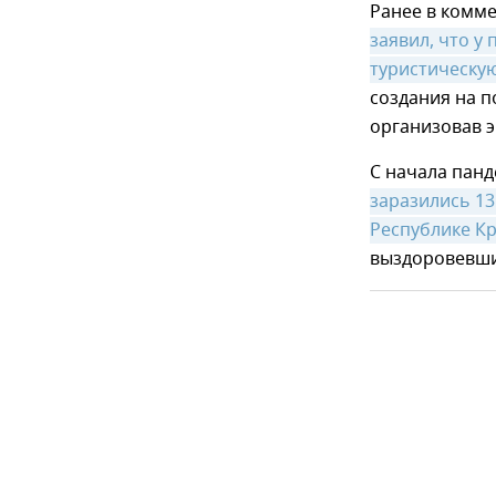
Ранее в комм
заявил, что у
туристическу
создания на п
организовав 
С начала пан
заразились 13
Республике К
выздоровевших