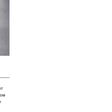
ют
том
о