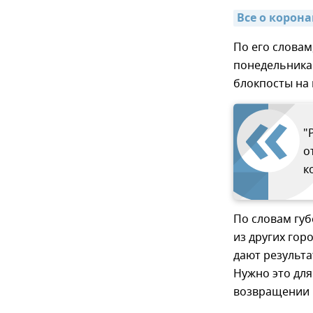
Все о корон
По его словам
понедельника 
блокпосты на 
"
о
к
По словам гу
из других гор
дают результа
Нужно это для
возвращении и