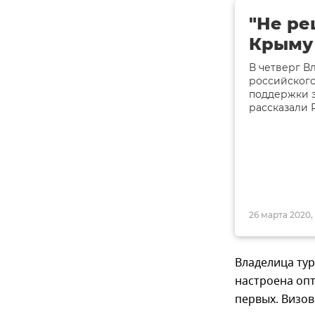
"Не ре
Крыму
В четверг В
российского
поддержки 
рассказали 
26 марта 2020, 
Владелица ту
настроена опт
первых. Визов