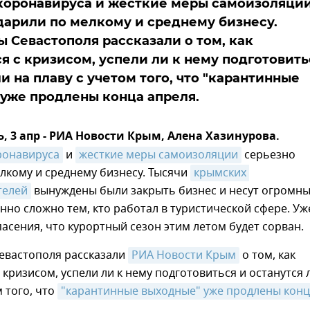
коронавируса и жесткие меры самоизоляци
дарили по мелкому и среднему бизнесу.
 Севастополя рассказали о том, как
я с кризисом, успели ли к нему подготовить
и на плаву с учетом того, что "карантинные
уже продлены конца апреля.
 3 апр - РИА Новости Крым, Алена Хазинурова.
ронавируса
и
жесткие меры самоизоляции
серьезно
лкому и среднему бизнесу. Тысячи
крымских 
телей
вынуждены были закрыть бизнес и несут огромн
нно сложно тем, кто работал в туристической сфере. Уж
пасения, что курортный сезон этим летом будет сорван.
евастополя рассказали
РИА Новости Крым
о том, как
 кризисом, успели ли к нему подготовиться и останутся 
м того, что
"карантинные выходные" уже продлены конц