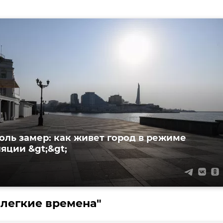
оль замер: как живет город в режиме
яции &gt;&gt;
елегкие времена"