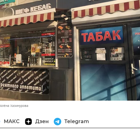
 Алёна Хазинурова
МАКС
Дзен
Telegram