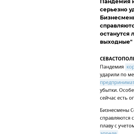
Пандемия 
серьезно у
Бизнесмены
справляютс
останутся л
выходные" 
СЕВАСТОПОЛЬ,
Пандемия
ко
ударили по ме
предпринима
убытки. Особе
сейчас есть о
Бизнесмены С
справляются с
плаву с учето
апреля
.