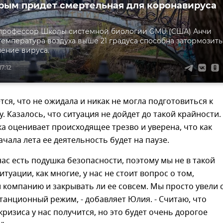
Крым придет смертельная для коронавируса
профессор Школы системной биологии GMU (США) Анчи
температура воздуха выше 21 градуса способна затормозить
ение вируса.
7:12
ся, что не ожидала и никак не могла подготовиться к
у. Казалось, что ситуация не дойдет до такой крайности.
а оценивает происходящее трезво и уверена, что как
чала лета ее деятельность будет на паузе.
 нас есть подушка безопасности, поэтому мы не в такой
туации, как многие, у нас не стоит вопрос о том,
 компанию и закрывать ли ее совсем. Мы просто увели 
станционный режим, - добавляет Юлия. - Считаю, что
кризиса у нас получится, но это будет очень дорогое