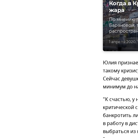
Когда в 
жара
По мнению 
Барановой, 
распростран
1 апреля 2020, 1
Юлия признает
такому кризис
Сейчас девушк
минимум до на
"К счастью, у
критической си
банкротить ли
в работу в ди
выбраться из 