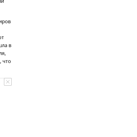
ый
иров
от
шла в
ля,
, что