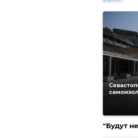
Севастоп
самоизол
"Будут н