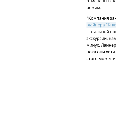
отменены в п
режим.
"Компания за
лайнера "Кня
фатальной нов
экскурсий, н
минус. Лайнер
пока они хотя
этого может и