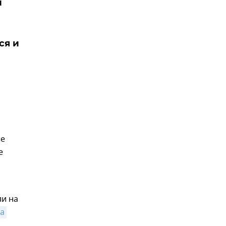
и
ся и
ые
е
ли на
а 