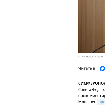
© РИА Новости Крым .
Читать в
СИМФЕРОПОЛЬ,
Совета Федер
прокомментир
Мошенец
про