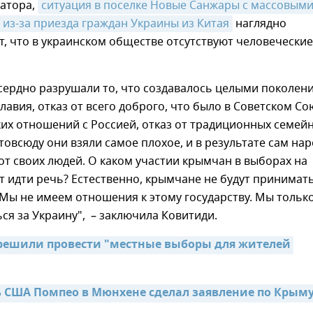
натора,
ситуация в поселке Новые Санжары с массовыми
из-за приезда граждан Украины из Китая
наглядно
, что в украинском обществе отсутствуют человеческие
сердно разрушали то, что создавалось целыми поколен
лавия, отказ от всего доброго, что было в Советском Со
их отношений с Россией, отказ от традиционных семей
овсюду они взяли самое плохое, и в результате сам нар
от своих людей. О каком участии крымчан в выборах на
 идти речь? Естественно, крымчане не будут принимать
 Мы не имеем отношения к этому государству. Мы тольк
я за Украину", – заключила Ковитиди.
решили провести "местные выборы для жителей 
ь США Помпео в Мюнхене сделал заявление по Крым