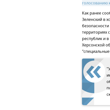
голосованию 
Как ранее со
Зеленский в 
безопасности
территориях 
республик и в
Херсонской о
"специальные 
"
и
о
п
с