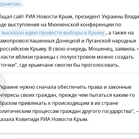
крымчан
.
общал сайт РИА Новости Крым, президент Украины Влад
ходе выступления на Мюнхенской конференции по
высказал идею провести выборы в Крыму
, а также на
самопровозглашенных Донецкой и Луганской народных
 российском Крыму. В свою очередь Мошенец, заявила, ч
бласти вблизи границы с полуостровом можно создать
точки", где крымчане смогли бы проголосовать.
Украине нужно сначала обеспечить права и законные
нтересы своих граждан, прежде чем пытаться каким-то
бразом привлекать к происходящим в их стране
олитическим процессам граждан другого государства", –
казала Ковитиди РИА Новости Крым.