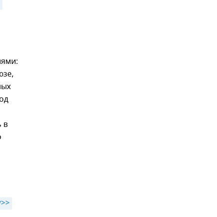
 
иями:
юзе,
ных
од
 в
о
у>>