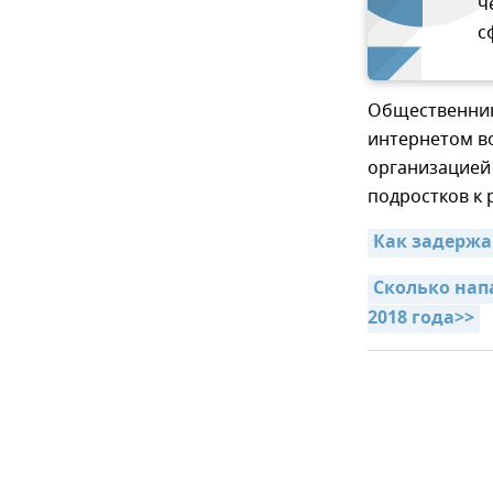
ч
с
Общественник 
интернетом в
организацией 
подростков к
Как задержа
Сколько нап
2018 года>>