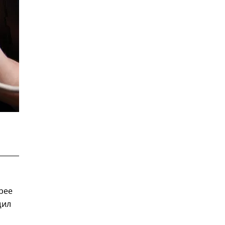
рее
щил