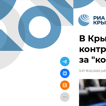
В Кры
контр
за "к
11:37 19.02.2020
(об