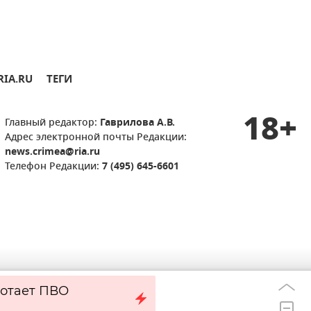
RIA.RU
ТЕГИ
18+
Главный редактор:
Гаврилова А.В.
Адрес электронной почты Редакции:
news.crimea@ria.ru
Телефон Редакции:
7 (495) 645-6601
отает ПВО
83 дрона сбиты
09:16
другими регион