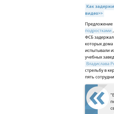
Как задержив
видео>>
Предложение 
подростками
ФСБ задержали
которых дома
испытывали их
учебных заве
Владислава Р
стрельбу в ке
пять сотрудни
"
п
с