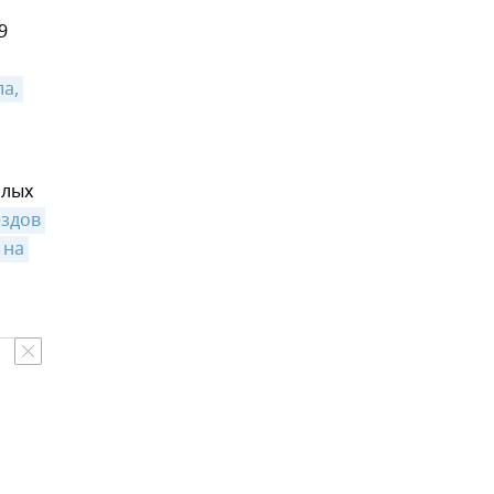
9
а, 
алых
здов 
на 