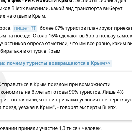
, 8 фев - РИА Новости Крым.
Эксперты сервиса для
ков Biletix выяснили, какой вид транспорта выберут
ие на отдых в Крым.
роса,
пишет RT
, более 67% туристов планируют приеха
ым на поезде. Около 16% сделают выбор в пользу самол
участников опроса отметили, что им все равно, каким в
бираться в отпуск в Крым.
да: почему туристы возвращаются в Крым>>
Отправиться в Крым поездом при возможности
экономить на билетах готовы 96% туристов. Лишь 4%
уристов заявили, что ни при каких условиях не пересядут
а поезд, уезжая в Крым", - говорят эксперты Biletix.
довании приняли участие 1,3 тысяч человек.