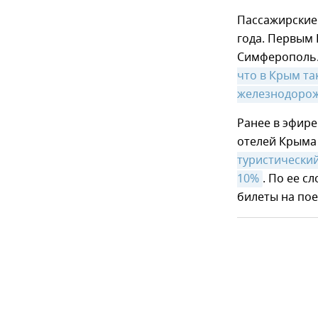
Пассажирские 
года. Первым 
Симферополь.
что в Крым та
железнодоро
Ранее в эфир
отелей Крыма 
туристический
10%
. По ее с
билеты на пое