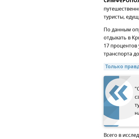
СИМФЕРОПОЛЬ
путешественни
туристы, едущ
По данным оп
отдыхать в Кр
17 процентов 
транспорта до
Только прав
"
с
т
н
Всего в иссле