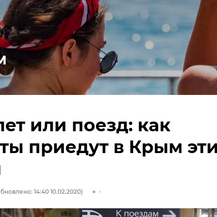
м
ет или поезд: как
ты приедут в Крым эт
м
бновлено: 14:40 10.02.2020)