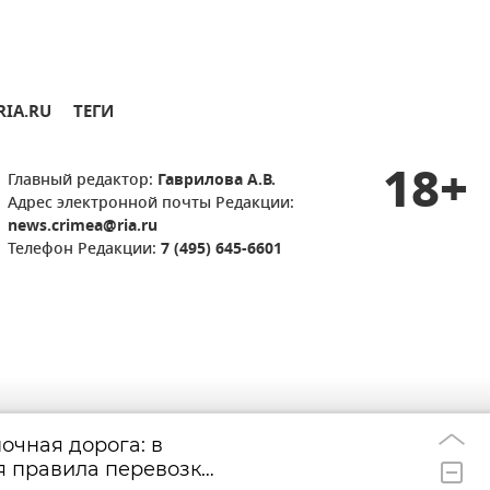
RIA.RU
ТЕГИ
18+
Главный редактор:
Гаврилова А.В.
Адрес электронной почты Редакции:
news.crimea@ria.ru
Телефон Редакции:
7 (495) 645-6601
очная дорога: в
Благоустройство
11:58
я правила перевозки
Бахчисарае – ка