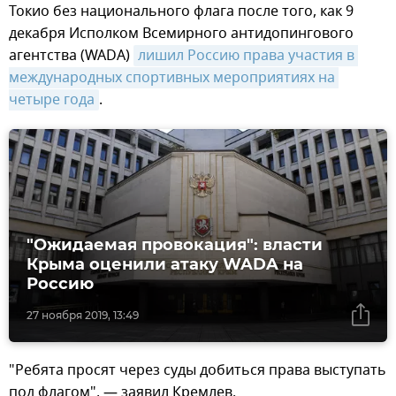
Токио без национального флага после того, как 9
декабря Исполком Всемирного антидопингового
агентства (WADA)
лишил Россию права участия в 
международных спортивных мероприятиях на 
четыре года
.
"Ожидаемая провокация": власти
Крыма оценили атаку WADA на
Россию
27 ноября 2019, 13:49
"Ребята просят через суды добиться права выступать
под флагом", — заявил Кремлев.