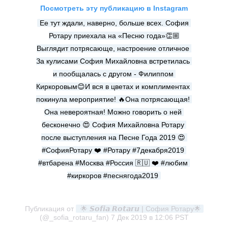
Посмотреть эту публикацию в Instagram
Ее тут ждали, наверно, больше всех. София 
Ротару приехала на «Песню года»👏🏼
Выглядит потрясающе, настроение отличное 
За кулисами София Михайловна встретилась 
и пообщалась с другом - Филиппом 
Киркоровым😊И вся в цветах и комплиментах 
покинула мероприятие! 🔥Она потрясающая! 
Она невероятная! Можно говорить о ней 
бесконечно 😍 София Михайловна Ротару 
после выступления на Песне Года 2019 😍 
#СофияРотару ❤️ #Ротару #7декабря2019 
#втбарена #Москва #Россия 🇷🇺 ❤️ #любим 
#киркоров #песнягода2019
Публикация от
 🌟 𝙎𝙤𝙛𝙞𝙖 𝙍𝙤𝙩𝙖𝙧𝙪 | София Ротару🌟
(@_sofia_rotaru_fan)
7 Дек 2019 в 12:06 PST