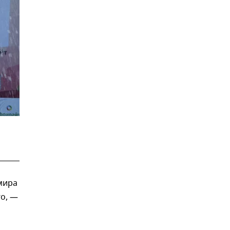
мира
го, —