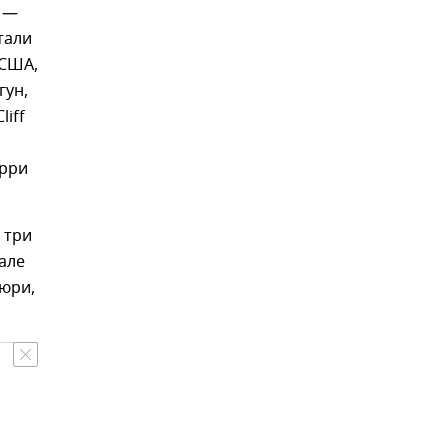
у —
тали
 США,
гун,
iff
эрри
 три
але
юри,