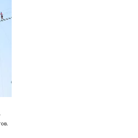
у
тов.