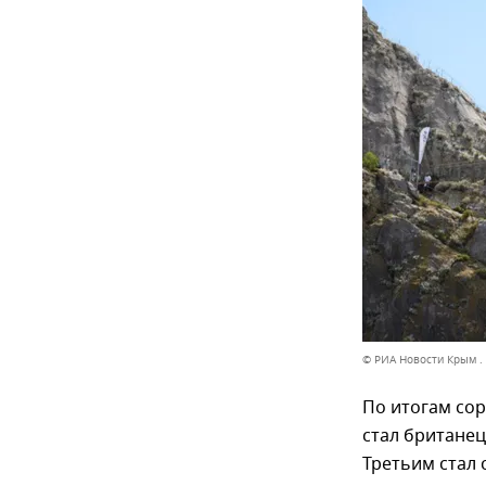
© РИА Новости Крым .
По итогам со
стал британец
Третьим стал