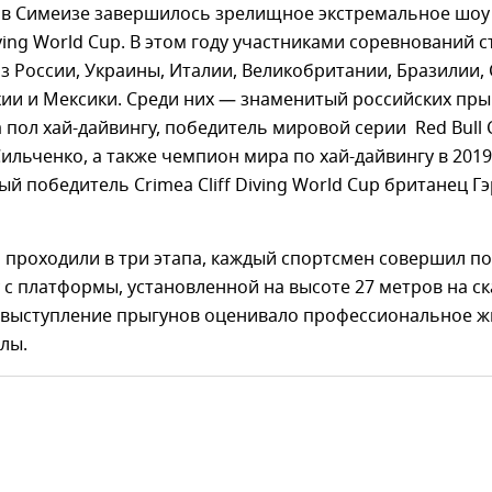
а в Симеизе завершилось зрелищное экстремальное шо
iving World Cup. В этом году участниками соревнований с
 России, Украины, Италии, Великобритании, Бразилии,
ии и Мексики. Среди них — знаменитый российских пры
пол хай-дайвингу, победитель мировой серии Red Bull Cl
Сильченко, а также чемпион мира по хай-дайвингу в 2019
ный победитель Crimea Cliff Diving World Cup британец Г
проходили в три этапа, каждый спортсмен совершил по
 с платформы, установленной на высоте 27 метров на ск
 выступление прыгунов оценивало профессиональное ж
лы.