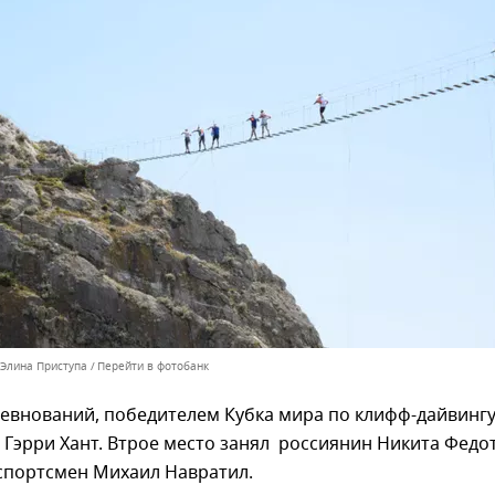
 Элина Приступа
Перейти в фотобанк
ревнований, победителем Кубка мира по клифф-дайвинг
 Гэрри Хант. Втрое место занял россиянин Никита Федо
 спортсмен Михаил Навратил.