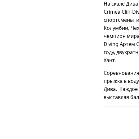
На скале Див
Crimea Cliff D
спортсмены из
Колумбии, Чех
чемпион мира 
Diving Артем 
году, двукрат
Хант.
Соревнования 
прыжка в воду
Дива. Каждое
выставляя бал