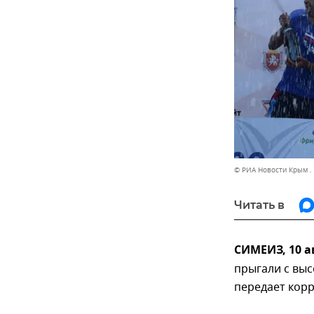
© РИА Новости Крым .
Читать в
СИМЕИЗ, 10 а
прыгали с выс
передает кор