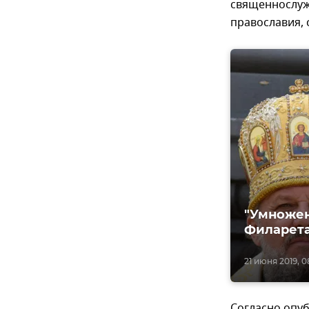
священнослужи
православия, 
"Умножен
Филарета
21 июня 2019, 0
Согласно опу