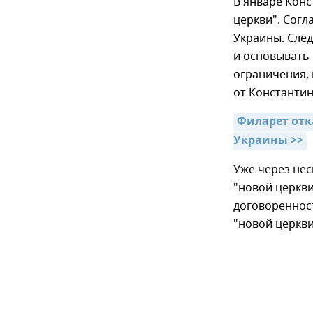
В январе Конс
церкви". Согл
Украины. След
и основывать 
ограничения, 
от Константи
Филарет отк
Украины >>
Уже через нес
"новой церкв
договоренност
"новой церкви