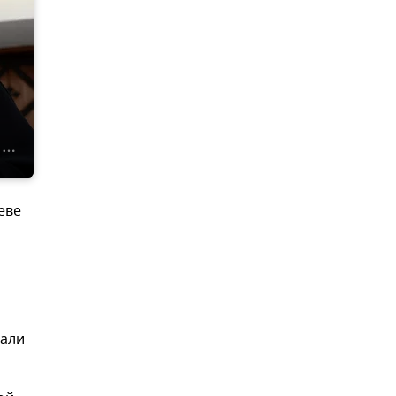
еве
вали