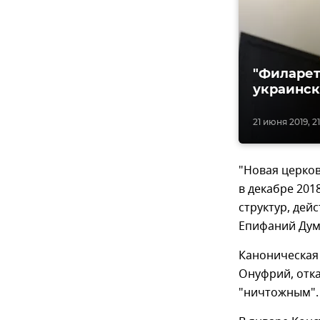
"Филарет
украинск
21 июня 2019, 21
"Новая церков
в декабре 201
структур, дей
Епифаний Дум
Каноническая
Онуфрий, отка
"ничтожным".