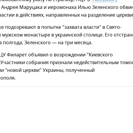
 Андрея Маруцака и иеромонаха Илью Зеленского обви
частии в действиях, направленных на разделение церкви
е подозревают в попытке "захвата власти" в Свято-
 мужском монастыре в украинской столице. Его отстра
а полгода, Зеленского — на три месяца.
ПЦУ Филарет объявил о возрождении "Киевского
. Участники собрания признали недействительным томо
ии "новой церкви" Украины, полученный
нополя.