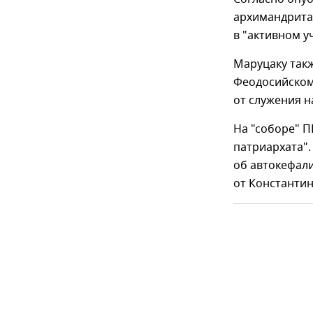
архимандрита
в "активном у
Маруцаку такж
Феодосийском
от служения н
На "соборе" 
патриархата"
об автокефал
от Константи