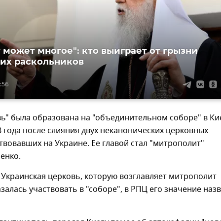
 может многое": кто выиграет от грызни
их раскольников
:56
ь" была образована на "объединительном соборе" в Ки
8 года после слияния двух неканонических церковных
ствовавших на Украине. Ее главой стал "митрополит"
енко.
 Украинская церковь, которую возглавляет митрополит
залась участвовать в "соборе", в РПЦ его значение наз