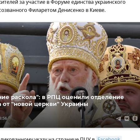
телей за участие в Форуме единства украинского
созванного Филаретом Денисенко в Киеве.
ие раскола": в РПЦ оценили отделение
 от "новой церкви" Украины
8:56
бликованному указу на странице ПЦУ в
Facebook
,