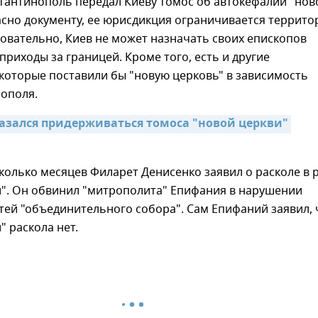
тантинополь передал Киеву томос об автокефалии "нов
асно документу, ее юрисдикция ограничивается террито
овательно, Киев не может назначать своих епископов
приходы за границей. Кроме того, есть и другие
которые поставили бы "новую церковь" в зависимость
нополя.
азался придерживаться томоса "новой церкви" 
колько месяцев Филарет Денисенко заявил о расколе в 
и". Он обвинил "митрополита" Епифания в нарушении
ей "объединительного собора". Сам Епифаний заявил, 
" раскола нет.