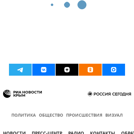
ПОЛИТИКА
ОБЩЕСТВО
ПРОИСШЕСТВИЯ
ВИЗУАЛ
НОВОСТИ
ПРЕСС-ЦЕНТР
РАДИО
КОНТАКТЫ
ОБРА