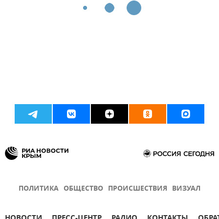
ПОЛИТИКА
ОБЩЕСТВО
ПРОИСШЕСТВИЯ
ВИЗУАЛ
НОВОСТИ
ПРЕСС-ЦЕНТР
РАДИО
КОНТАКТЫ
ОБРА