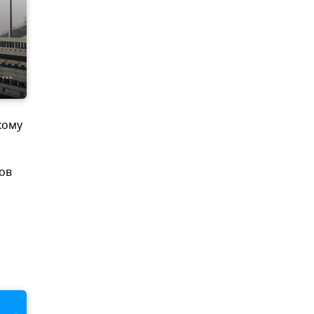
кому
ов