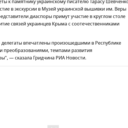
еты к памятнику украинскому писателю Тарасу Шевченк
стие в экскурсии в Музей украинской вышивки им. Веры
редставители диаспоры примут участие в круглом столе
витие связей украинцев Крыма с соотечественниками
 делегаты впечатлены произошедшими в Республике
и преобразованиями, темпами развития
ы", — сказала Гридчина РИА Новости.