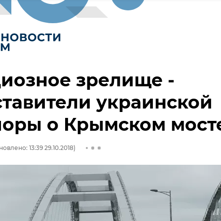
иозное зрелище -
тавители украинской
поры о Крымском мост
овлено: 13:39 29.10.2018)