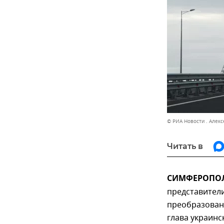
© РИА Новости . Алек
Читать в
СИМФЕРОПОЛЬ
представител
преобразован
глава украин