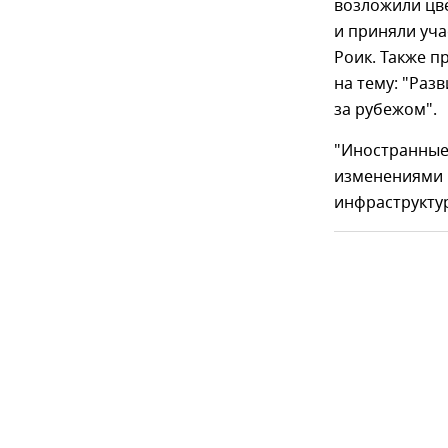
возложили цв
и приняли уча
Роик. Также п
на тему: "Раз
за рубежом".
"Иностранные
изменениями 
инфраструктур