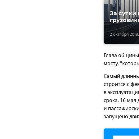
За сутки
грузовик
2 октября 2018,
Глава общины 
мосту, "котор
Самый длинны
строится с фе
в эксплуатац
срока. 16 мая
и пассажирски
запущено дви