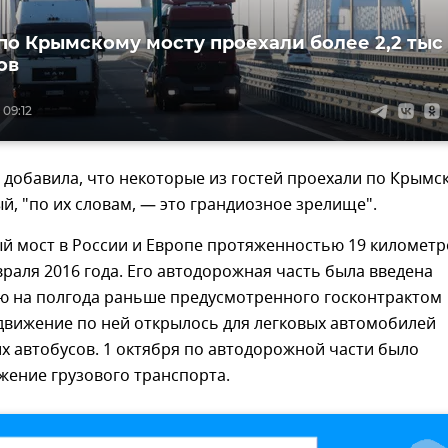
 по Крымскому мосту проехали более 2,2 тыс
ов
 09:12
добавила, что некоторые из гостей проехали по Крымс
ый, "по их словам, — это грандиозное зрелище".
й мост в России и Европе протяженностью 19 километр
враля 2016 года. Его автодорожная часть была введена
ию на полгода раньше предусмотренного госконтрактом
 движение по ней открылось для легковых автомобилей
х автобусов. 1 октября по автодорожной части было
жение грузового транспорта.