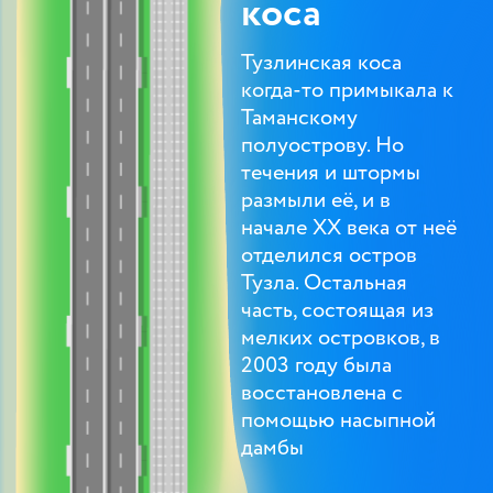
коса
Тузлинская коса
когда-то примыкала к
Таманскому
полуострову. Но
течения и штормы
размыли её, и в
начале XX века от неё
отделился остров
Тузла. Остальная
часть, состоящая из
мелких островков, в
2003 году была
восстановлена с
помощью насыпной
дамбы