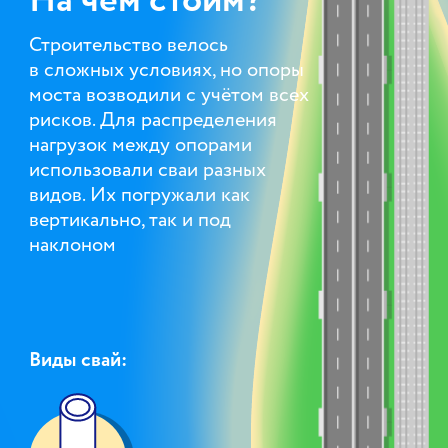
На чём стоим?
Строительство велось
в сложных условиях, но опоры
моста возводили с учётом всех
рисков. Для распределения
нагрузок между опорами
использовали сваи разных
видов. Их погружали как
вертикально, так и под
наклоном
Виды свай: