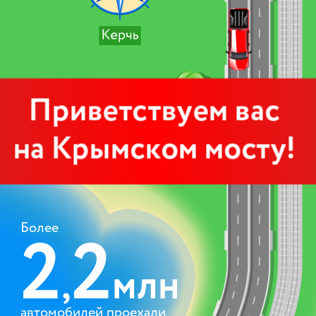
Более
2
2
,
млн
автомобилей проехали