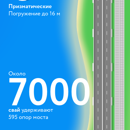
Призматические
Погружение до 16 м
7000
Около
свай
удерживают
595 опор моста