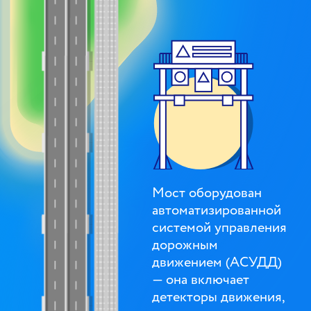
Мост оборудован
автоматизированной
системой управления
дорожным
движением (АСУДД)
— она включает
детекторы дви­жения,