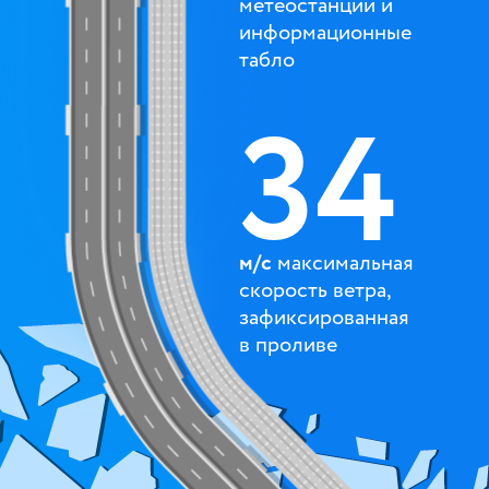
метео­станции и
инфор­мационные
табло
34
м/c
максимальная
скорость ветра,
зафиксированная
в проливе