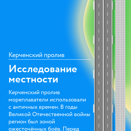
Керченский пролив
Исследование
местности
Керченский пролив
мореплаватели использовали
с античных времен. В годы
Великой Отечественной войны
регион был зоной
ожесточённых боёв. Перед