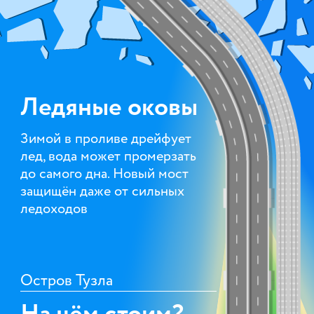
Ледяные оковы
Зимой в проливе дрейфует
лед, вода может промерзать
до самого дна. Новый мост
защищён даже от сильных
ледоходов
Остров Тузла