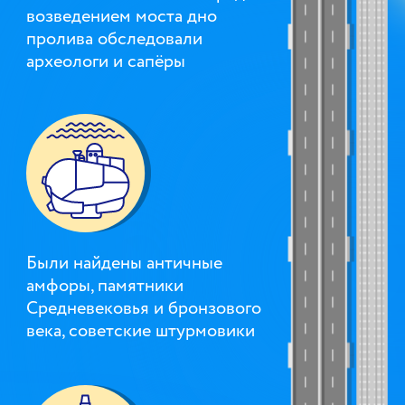
возве­дением моста дно
пролива обсле­довали
археологи и сапёры
Были найдены античные
амфоры, памятники
Средневековья и бронзового
века, советские штурмовики