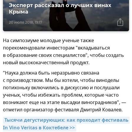
Эксперт рассказал о лучших винах
Крыма
20 июля 2018, 19:17
На симпозиуме молодые ученые также
порекомендовали инвесторам "вкладываться
в образование своих специалистов", чтобы создать
новый высококачественный продукт.
"Наука должна быть неразрывно связана
с производством. Мы бы хотели, чтобы виноделы
потихоньку включились в дискуссию и послушали
ученых, чтобы избежать проблем, которые часто
возникают еще на этапе высадки виноградников", —
отметил организатор фестиваля Дмитрий Ковалев.
Тысячи дегустирующих: как проходит фестиваль 
In Vino Veritas в Коктебеле >>