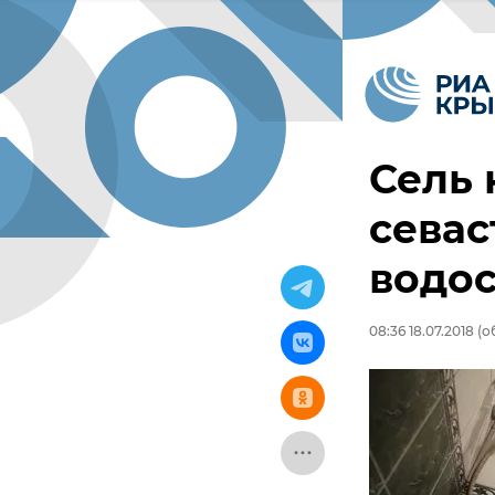
Сель 
севас
водо
08:36 18.07.2018
(об