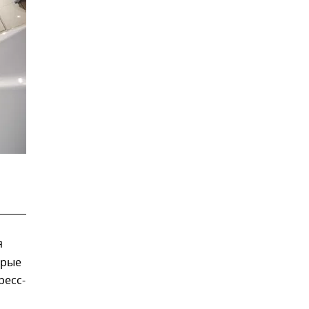
я
орые
ресс-