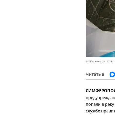
© РИА Новости . Конс
Читать в
СИМФЕРОПОЛЬ
предупреждают
попали в реку
службе правит