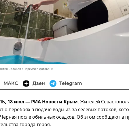
тантин Чалабов
Перейти в фотобанк
МАКС
Дзен
Telegram
, 18 июл — РИА Новости Крым
. Жителей Севастопол
 о перебоях в подаче воды из-за селевых потоков, кот
 Черная после обильных осадков. Об этом сообщают в п
ельства города-героя.