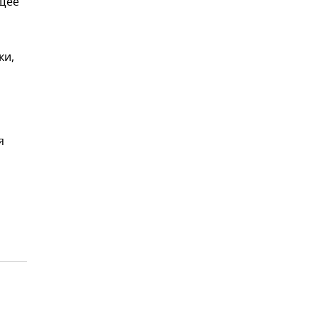
ящее
ки,
я