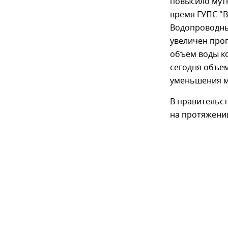
повысило мутн
время ГУПС "В
Водопроводны
увеличен проп
объем воды к
сегодня объем
уменьшения м
В правительст
на протяжении